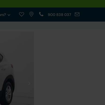
ars?
900 838 037