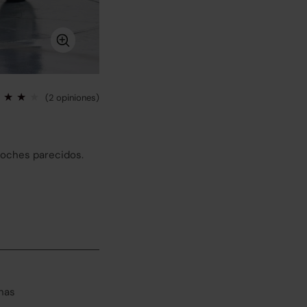
(2 opiniones)
coches parecidos.
has