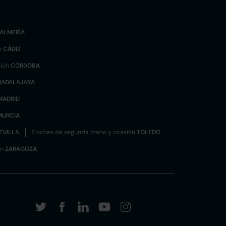
ALMERÍA
n
CÁDIZ
sión
CÓRDOBA
UADALAJARA
MADRID
MURCIA
EVILLA
Coches de segunda mano y ocasión
TOLEDO
ón
ZARAGOZA