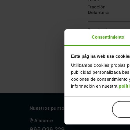
Tracción
Delantera
Prestaciones, co
Consentimiento
Velocidad máxima
182km/h
Consumo urbano
Esta página web usa cookie
8.1l/100
Utilizamos cookies propias p
publicidad personalizada ba
Dimensiones y ot
opciones de consentimiento y
Largo
An
información en nuestra
polít
4,48m
1,
Nuestros puntos de venta Clicars:
Alicante
965 026 229