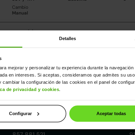
Cambio
Manual
nsumo y emisiones
Detalles
De 0 a 100 km/h
Emisiones
Cons
11.5segundos
157CO
6.8l/
2
Consumo carretera
s
6.1l/100
ara mejorar y personalizar tu experiencia durante la navegación 
sada en intereses. Si aceptas, consideramos que admites su uso
ros datos
 cambiar la configuración de las cookies en el panel de configu
cho
Alto
Peso
Depósito
ica de privacidad y cookies
.
85m
1,66m
1.379kg
62l
Configurar
Aceptar todas
Córdoba
857 881 521
9