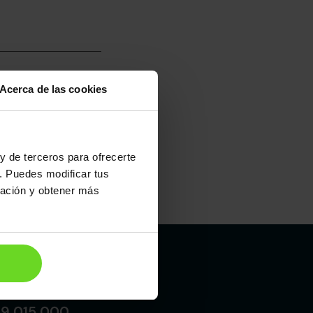
Acerca de las cookies
umo mixto
100
y de terceros para ofrecerte
. Puedes modificar tus
ración y obtener más
Maletero
513l
Madrid
19 015 000