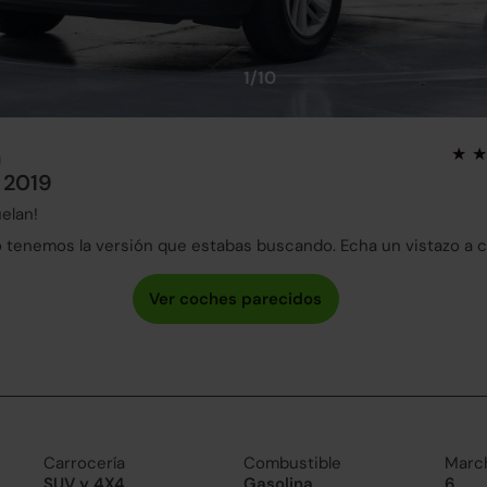
1/10
n
 2019
elan!
tenemos la versión que estabas buscando. Echa un vistazo a 
Carrocería
Combustible
Marc
SUV y 4X4
Gasolina
6