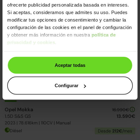
ofrecerte publicidad personalizada basada en intereses.
Renault Captur
16.490€
Si aceptas, consideramos que admites su uso. Puedes
TCe GPF Micro Híbrido Intens
13.590€
modificar tus opciones de consentimiento y cambiar la
2022 | 121.471km | 140CV | Manual
configuración de las cookies en el panel de configuración
Mild hybrid
Desde
212€
/mes
y obtener más información en nuestra
política de
privacidad y cookies
.
24h
Aceptar todas
Configurar
Opel Mokka
16.990€
1.5D S&S GS
13.590€
2023 | 78.616km | 110CV | Manual
Diésel
Desde
212€
/mes