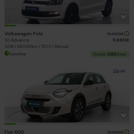
Volkswagen Polo
14.490€
1.0 Advance
11.690€
2018 | 68.040km | 75CV | Manual
Gasolina
Desde
218€
/mes
24h
Fiat 600
21.490€