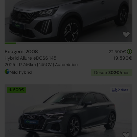
Peugeot 2008
22.590€
Hybrid Allure eDCS6 145
19.590€
2025 | 17.746km | 145CV | Automático
Mild hybrid
Desde
302€
/mes
↓ 500€
2 días