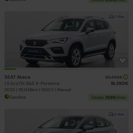
2 días
SEAT Ateca
20.490€
1.5 EcoTSI S&S X-Perience
16.390€
2020 | 115.048km | 150CV | Manual
Gasolina
Desde
268€
/mes
2 días