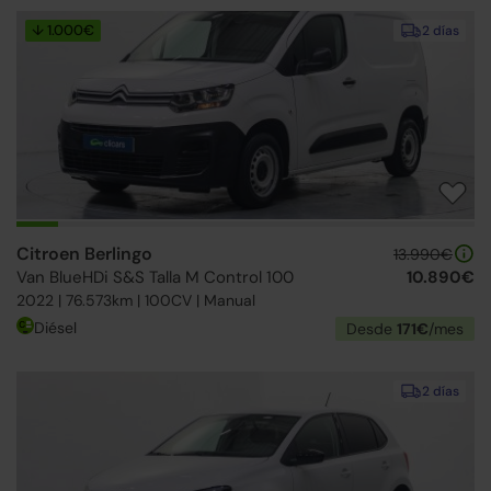
↓ 1.000€
2 días
Citroen Berlingo
13.990€
Van BlueHDi S&S Talla M Control 100
10.890€
2022 | 76.573km | 100CV | Manual
Diésel
Desde
171€
/mes
2 días