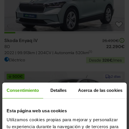
Skoda Enyaq iV
26.490€
80
22.290€
(1)
2022 | 99.913km | 204CV | Autonomía 520km
Eléctrico
Desde
326€
/mes
↓ 500€
2 días
Consentimiento
Detalles
Acerca de las cookies
Esta página web usa cookies
Utilizamos cookies propias para mejorar y personalizar
tu experiencia durante la navegación y de terceros para