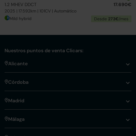
1.2 MHEV DDCT
17.690€
2025 | 17.592km | 101CV | Automático
Mild hybrid
Desde
273€
/mes
Nuestros puntos de venta Clicars:
Alicante
Córdoba
Madrid
Málaga