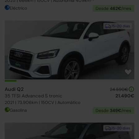
2025 | 666km | 150CV | Autonomía 409km
Eléctrico
Desde
462€
/mes
15-20 días
Audi Q2
24.590€
35 TFSI Advanced S tronic
21.490€
2021 | 73.906km | 150CV | Automático
Gasolina
Desde
349€
/mes
15-20 días