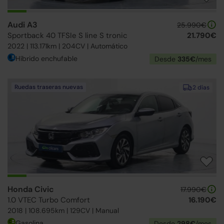
Audi A3
25.990€
Sportback 40 TFSIe S line S tronic
21.790€
2022 | 113.171km | 204CV | Automático
Híbrido enchufable
Desde
335€
/mes
Ruedas traseras nuevas
2 días
Honda Civic
17.990€
1.0 VTEC Turbo Comfort
16.190€
2018 | 108.695km | 129CV | Manual
Gasolina
Desde
298€
/mes