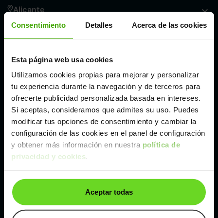
Alicante
Consentimiento
Detalles
Acerca de las cookies
Córdoba
Esta página web usa cookies
Madrid
Utilizamos cookies propias para mejorar y personalizar
tu experiencia durante la navegación y de terceros para
Málaga
ofrecerte publicidad personalizada basada en intereses.
Si aceptas, consideramos que admites su uso. Puedes
modificar tus opciones de consentimiento y cambiar la
Valencia
configuración de las cookies en el panel de configuración
y obtener más información en nuestra
política de
privacidad y cookies
.
Zaragoza
Ver Jeep Compass de segunda mano y ocasión
Aceptar todas
Jeep Compass de segunda mano y ocasión