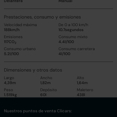
Delantera
Manual
Prestaciones, consumo y emisiones
Velocidad máxima
De 0 a 100 km/h
188km/h
10.7segundos
Emisiones
Consumo mixto
117CO
4.4l/100
2
Consumo urbano
Consumo carretera
5.2l/100
4l/100
Dimensiones y otros datos
Largo
Ancho
Alto
4,39m
1,82m
1,64m
Peso
Depósito
Maletero
1.519kg
60l
438l
Nuestros puntos de venta Clicars: