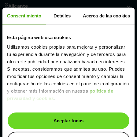
Alicante
Consentimiento
Detalles
Acerca de las cookies
Córdoba
Esta página web usa cookies
Madrid
Utilizamos cookies propias para mejorar y personalizar
tu experiencia durante la navegación y de terceros para
Málaga
ofrecerte publicidad personalizada basada en intereses.
Si aceptas, consideramos que admites su uso. Puedes
modificar tus opciones de consentimiento y cambiar la
Valencia
configuración de las cookies en el panel de configuración
y obtener más información en nuestra
política de
privacidad y cookies
.
Zaragoza
Ver Kia Ceed de segunda mano y ocasión
Aceptar todas
Kia Ceed de segunda mano y ocasión