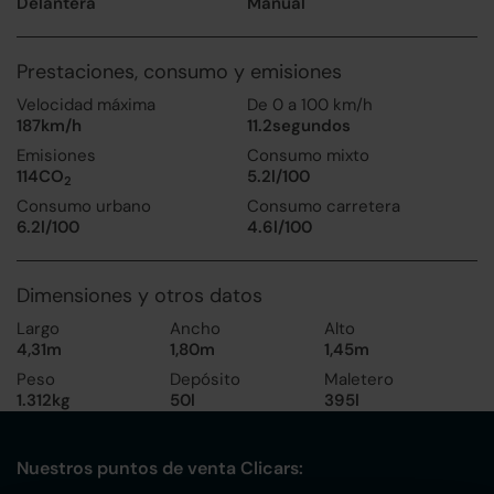
Delantera
Manual
Prestaciones, consumo y emisiones
Velocidad máxima
De 0 a 100 km/h
187km/h
11.2segundos
Emisiones
Consumo mixto
114CO
5.2l/100
2
Consumo urbano
Consumo carretera
6.2l/100
4.6l/100
Dimensiones y otros datos
Largo
Ancho
Alto
4,31m
1,80m
1,45m
Peso
Depósito
Maletero
1.312kg
50l
395l
Nuestros puntos de venta Clicars: