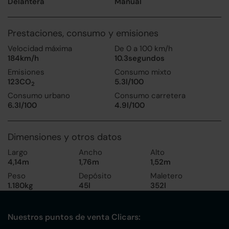
Delantera
Manual
Prestaciones, consumo y emisiones
Velocidad máxima
De 0 a 100 km/h
184km/h
10.3segundos
Emisiones
Consumo mixto
123CO
5.3l/100
2
Consumo urbano
Consumo carretera
6.3l/100
4.9l/100
Dimensiones y otros datos
Largo
Ancho
Alto
4,14m
1,76m
1,52m
Peso
Depósito
Maletero
1.180kg
45l
352l
Nuestros puntos de venta Clicars: