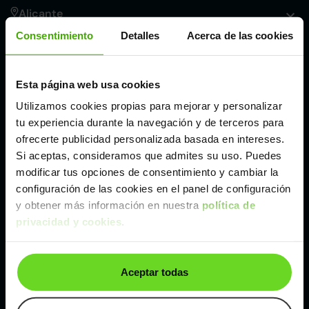
Alicante
Consentimiento
Detalles
Acerca de las cookies
Córdoba
Esta página web usa cookies
Madrid
Utilizamos cookies propias para mejorar y personalizar
tu experiencia durante la navegación y de terceros para
Málaga
ofrecerte publicidad personalizada basada en intereses.
Si aceptas, consideramos que admites su uso. Puedes
modificar tus opciones de consentimiento y cambiar la
Valencia
configuración de las cookies en el panel de configuración
y obtener más información en nuestra
política de
privacidad y cookies
.
Zaragoza
Ver Kia Stonic de segunda mano y ocasión
Aceptar todas
Kia Stonic de segunda mano y ocasión