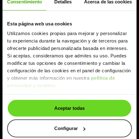
Consentimiento
Detalles
Acerca de las cookies
Madrid
Esta página web usa cookies
Utilizamos cookies propias para mejorar y personalizar
Málaga
tu experiencia durante la navegación y de terceros para
ofrecerte publicidad personalizada basada en intereses.
Valencia
Si aceptas, consideramos que admites su uso. Puedes
modificar tus opciones de consentimiento y cambiar la
configuración de las cookies en el panel de configuración
Zaragoza
y obtener más información en nuestra
política de
privacidad y cookies
.
Ver Kia Stonic de segunda mano y ocasión
Kia Stonic de segunda mano y ocasión
Aceptar todas
Coches de
segunda mano y ocasión por
localización
Configurar
Coches de segunda mano y ocasión
ALBACETE