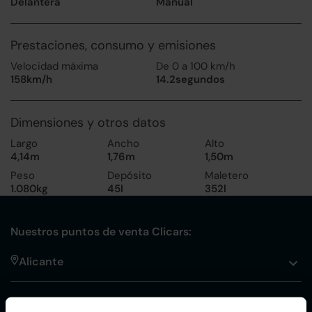
Delantera
Manual
Prestaciones, consumo y emisiones
Velocidad máxima
De 0 a 100 km/h
158km/h
14.2segundos
Dimensiones y otros datos
Largo
Ancho
Alto
4,14m
1,76m
1,50m
Peso
Depósito
Maletero
1.080kg
45l
352l
Nuestros puntos de venta Clicars:
Alicante
Córdoba