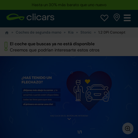
Hasta un 30% más barato que uno nuevo
Coches de segunda mano
Kia
Stonic
1.2 DPi Concept
El coche que buscas ya no está disponible
Creemos que podrían interesarte estos otros
1/1