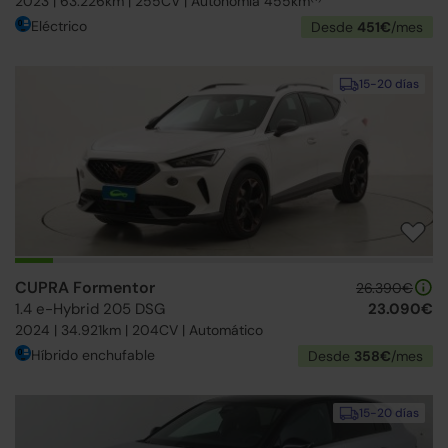
2023 | 63.226km | 255CV | Autonomía 455km
Eléctrico
Desde
451€
/mes
15-20 días
CUPRA Formentor
26.390€
1.4 e-Hybrid 205 DSG
23.090€
2024 | 34.921km | 204CV | Automático
Híbrido enchufable
Desde
358€
/mes
15-20 días