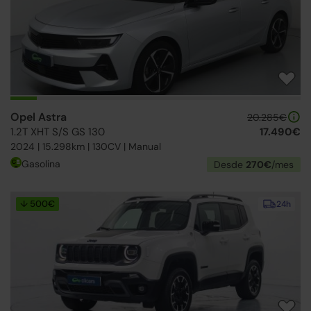
Opel Astra
20.285€
1.2T XHT S/S GS 130
17.490€
2024 | 15.298km | 130CV | Manual
Gasolina
Desde
270€
/mes
↓ 500€
24h