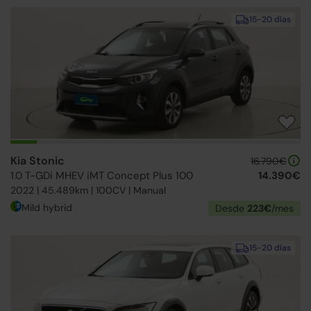
15-20 días
Kia Stonic
16.790€
1.0 T-GDi MHEV iMT Concept Plus 100
14.390€
2022 | 45.489km | 100CV | Manual
Mild hybrid
Desde
223€
/mes
15-20 días