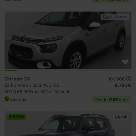
15-20 días
Citroen C3
10.690€
1.2 PureTech S&S YOU! 83
8.790€
2021 | 68.992km | 83CV | Manual
Gasolina
Desde
139€
/mes
↓ 500€
24h