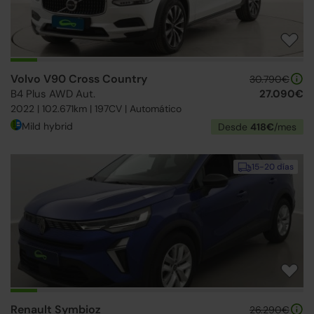
Volvo V90 Cross Country
30.790€
B4 Plus AWD Aut.
27.090€
2022 | 102.671km | 197CV | Automático
Mild hybrid
Desde
418€
/mes
15-20 días
Renault Symbioz
26.290€