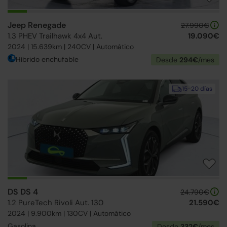
Jeep Renegade
27.990€
1.3 PHEV Trailhawk 4x4 Aut.
19.090€
2024 | 15.639km | 240CV | Automático
Híbrido enchufable
Desde
294€
/mes
15-20 días
DS DS 4
24.790€
1.2 PureTech Rivoli Aut. 130
21.590€
2024 | 9.900km | 130CV | Automático
Gasolina
Desde
332€
/mes