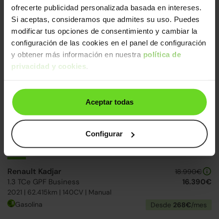
ofrecerte publicidad personalizada basada en intereses.
MG ZS SUV
14.790€
Si aceptas, consideramos que admites su uso. Puedes
1.0 T-GDI Luxury
12.490€
modificar tus opciones de consentimiento y cambiar la
2022 | 74.848km | 111CV | Manual
configuración de las cookies en el panel de configuración
Gasolina
Desde
195€
/mes
y obtener más información en nuestra
política de
privacidad y cookies
.
15-20 días
Aceptar todas
Configurar
Renault Kadjar
18.990€
1.3 TCe GPF Business
16.390€
2021 | 62.415km | 140CV | Manual
Gasolina
Desde
268€
/mes