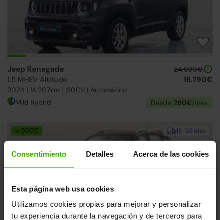
Jeep Renegade
24.990€
1.5 MHEV Altitude
16.790€
2024 | 14.207km | 130CV | Automático
Mild hybrid
Desde
260€
/mes
↓ 500€
15-20 días
Consentimiento
Detalles
Acerca de las cookies
Esta página web usa cookies
Utilizamos cookies propias para mejorar y personalizar
tu experiencia durante la navegación y de terceros para