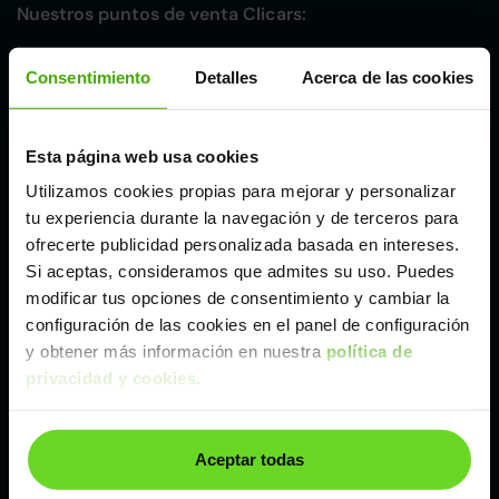
Nuestros puntos de venta Clicars:
Alicante
Consentimiento
Detalles
Acerca de las cookies
Córdoba
Esta página web usa cookies
Utilizamos cookies propias para mejorar y personalizar
Madrid
tu experiencia durante la navegación y de terceros para
ofrecerte publicidad personalizada basada en intereses.
Málaga
Si aceptas, consideramos que admites su uso. Puedes
modificar tus opciones de consentimiento y cambiar la
configuración de las cookies en el panel de configuración
Valencia
y obtener más información en nuestra
política de
privacidad y cookies
.
Zaragoza
Aceptar todas
Ver Lexus UX de segunda mano y ocasión