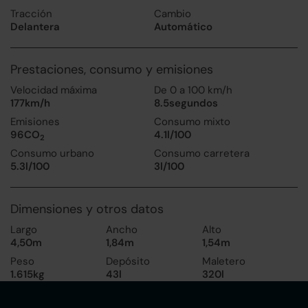
Tracción
Cambio
Delantera
Automático
Prestaciones, consumo y emisiones
Velocidad máxima
De 0 a 100 km/h
177km/h
8.5segundos
Emisiones
Consumo mixto
96CO
4.1l/100
2
Consumo urbano
Consumo carretera
5.3l/100
3l/100
Dimensiones y otros datos
Largo
Ancho
Alto
4,50m
1,84m
1,54m
Peso
Depósito
Maletero
1.615kg
43l
320l