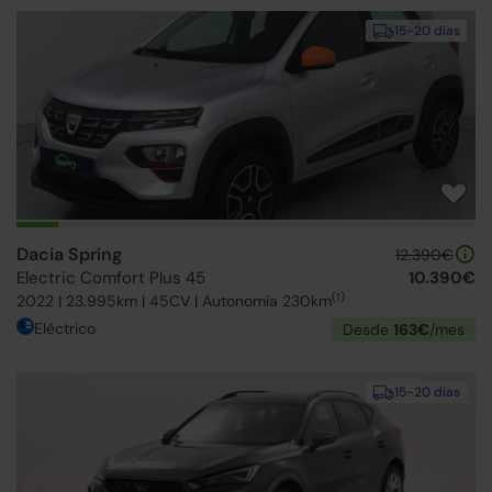
15-20 días
Dacia Spring
12.390€
Electric Comfort Plus 45
10.390€
(1)
2022 | 23.995km | 45CV | Autonomía 230km
Eléctrico
Desde
163€
/mes
15-20 días