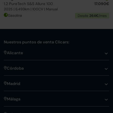
1.2 PureTech S&S Allure 100
17.090€
2025 | 6.493km | 100CV | Manual
Gasolina
Desde
264€
/mes
Nuestros puntos de venta Clicars:
Alicante
Córdoba
Madrid
Málaga