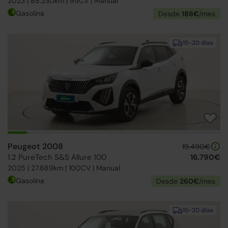
2023 | 88.230km | 95CV | Manual
Gasolina
Desde
186€
/mes
15-20 días
Peugeot 2008
19.490€
1.2 PureTech S&S Allure 100
16.790€
2025 | 27.689km | 100CV | Manual
Gasolina
Desde
260€
/mes
15-20 días