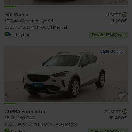
Fiat Panda
13.390€
1.0 Gse City Live Hybrid
11.290€
2023 | 64.619km | 70CV | Manual
Mild hybrid
Desde
176€
/mes
15-20 días
CUPRA Formentor
22.390€
1.5 TSI 150 DSG
19.490€
2023 | 116.095km | 150CV | Automático
Gasolina
Desde
299€
/mes