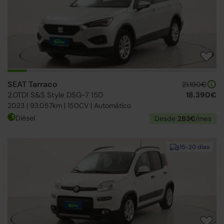
SEAT Tarraco
21.190€
2.0TDI S&S Style DSG-7 150
18.390€
2023 | 93.057km | 150CV | Automático
Diésel
Desde
283€
/mes
15-20 días