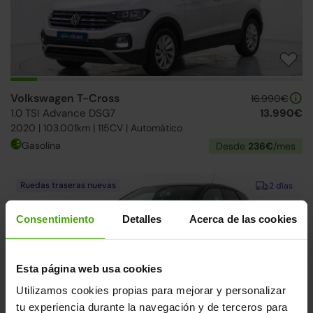
Volkswagen T-Cross
16.990€
1.0 TSI Advance DSG7
13.990€
2020 | 103.001km | 115CV | Automático
Gasolina
Desde
236€
/mes
Ruedas traseras nuevas
2 días
Consentimiento
Detalles
Acerca de las cookies
Esta página web usa cookies
Utilizamos cookies propias para mejorar y personalizar
tu experiencia durante la navegación y de terceros para