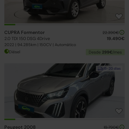
CUPRA Formentor
22.390€
2.0 TDI 150 DSG 4Drive
19.490€
2022 | 94.285km | 150CV | Automático
Diésel
Desde
299€
/mes
15-20 días
Peugeot 2008
19.790€