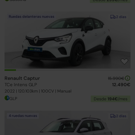
Ruedas delanteras nuevas
2 días
Renault Captur
15.990€
TCe Intens GLP
12.490€
2022 | 120.103km | 100CV | Manual
GLP
Desde
194€
/mes
4 ruedas nuevas
2 días