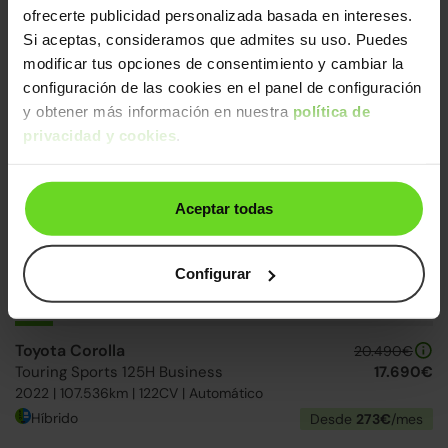
ofrecerte publicidad personalizada basada en intereses.
Renault Captur
15.490€
Si aceptas, consideramos que admites su uso. Puedes
TCe Energy Zen
12.590€
modificar tus opciones de consentimiento y cambiar la
2019 | 55.504km | 90CV | Manual
configuración de las cookies en el panel de configuración
Gasolina
Desde
234€
/mes
y obtener más información en nuestra
política de
privacidad y cookies
.
15-20 días
Aceptar todas
Configurar
Toyota Corolla
20.490€
Touring Sports 125H Business
17.690€
2022 | 107.536km | 122CV | Automático
Híbrido
Desde
273€
/mes