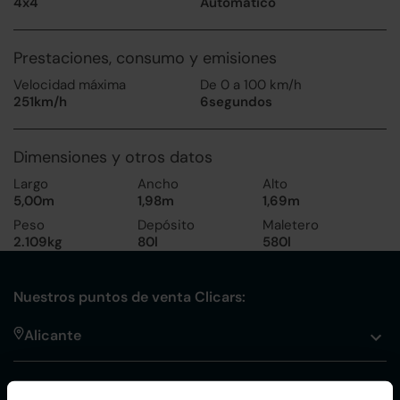
4x4
Automático
Prestaciones, consumo y emisiones
Velocidad máxima
De 0 a 100 km/h
251km/h
6segundos
Dimensiones y otros datos
Largo
Ancho
Alto
5,00m
1,98m
1,69m
Peso
Depósito
Maletero
2.109kg
80l
580l
Nuestros puntos de venta Clicars:
Alicante
Córdoba