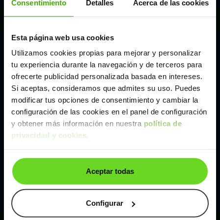
Consentimiento
Detalles
Acerca de las cookies
Madrid
Esta página web usa cookies
Utilizamos cookies propias para mejorar y personalizar
Málaga
tu experiencia durante la navegación y de terceros para
ofrecerte publicidad personalizada basada en intereses.
Valencia
Si aceptas, consideramos que admites su uso. Puedes
modificar tus opciones de consentimiento y cambiar la
configuración de las cookies en el panel de configuración
Zaragoza
y obtener más información en nuestra
política de
privacidad y cookies
.
Ver Maserati Levante de segunda mano y ocasión
Maserati Levante de segunda mano y ocasión
Aceptar todas
Coches de
segunda mano y ocasión por
localización
Configurar
Coches de segunda mano y ocasión
ALBACETE