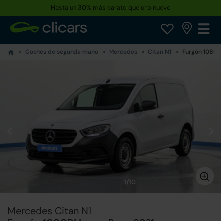
Hasta un 30% más barato que uno nuevo
Coches de segunda mano
Mercedes
Citan N1
Furgón 108CD
1/10
Mercedes Citan N1