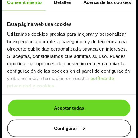
Consentimiento
Detalles
Acerca de las cookies
Madrid
Esta página web usa cookies
Málaga
Utilizamos cookies propias para mejorar y personalizar
tu experiencia durante la navegación y de terceros para
Valencia
ofrecerte publicidad personalizada basada en intereses.
Si aceptas, consideramos que admites su uso. Puedes
modificar tus opciones de consentimiento y cambiar la
Zaragoza
configuración de las cookies en el panel de configuración
y obtener más información en nuestra
política de
privacidad y cookies
.
Ver Mercedes Citan N1 de segunda mano y
ocasión
Mercedes Citan N1 de segunda mano y ocasión
Aceptar todas
Coches de
segunda mano y ocasión por
localización
Configurar