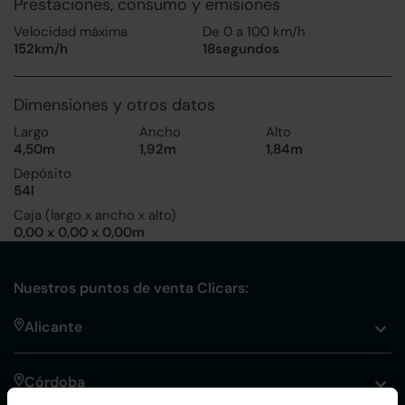
Prestaciones, consumo y emisiones
Velocidad máxima
De 0 a 100 km/h
152km/h
18segundos
Dimensiones y otros datos
Largo
Ancho
Alto
4,50m
1,92m
1,84m
Depósito
54l
Caja (largo x ancho x alto)
0,00 x 0,00 x 0,00m
Nuestros puntos de venta Clicars:
Alicante
Córdoba