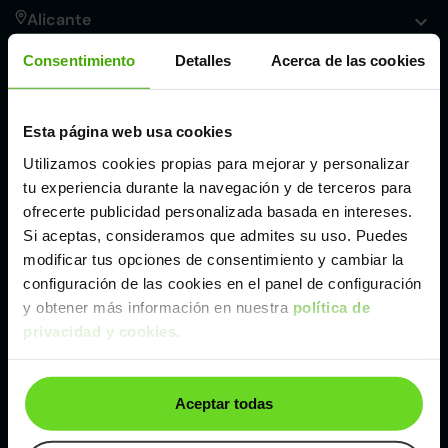
Alicante
Consentimiento
Detalles
Acerca de las cookies
Córdoba
Esta página web usa cookies
Madrid
Utilizamos cookies propias para mejorar y personalizar
tu experiencia durante la navegación y de terceros para
Málaga
ofrecerte publicidad personalizada basada en intereses.
Si aceptas, consideramos que admites su uso. Puedes
modificar tus opciones de consentimiento y cambiar la
Valencia
configuración de las cookies en el panel de configuración
y obtener más información en nuestra
política de
Zaragoza
privacidad y cookies
.
Ver Mercedes Clase GLA de segunda mano y
Aceptar todas
ocasión
Mercedes Clase GLA de segunda mano y ocasión