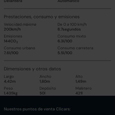
Delantera
Automático
Prestaciones, consumo y emisiones
Velocidad máxima
De 0 a 100 km/h
200km/h
8.7segundos
Emisiones
Consumo mixto
144CO
6.3l/100
2
Consumo urbano
Consumo carretera
7.6l/100
5.5l/100
Dimensiones y otros datos
Largo
Ancho
Alto
4,42m
1,80m
1,49m
Peso
Depósito
Maletero
1.435kg
50l
421l
Nuestros puntos de venta Clicars: