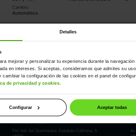
Cambio
Automático
nsumo y emisiones
Detalles
De 0 a 100 km/h
6.9segundos
s
ara mejorar y personalizar tu experiencia durante la navegación 
ros datos
sada en intereses. Si aceptas, consideramos que admites su uso
cho
Alto
Peso
Depósito
 cambiar la configuración de las cookies en el panel de configu
88m
1,69m
1.737kg
37l
ica de privacidad y cookies
.
Configurar
Aceptar todas
Córdoba
857 881 521
9
Pol. ind. las Quemadas. Esteban Cabrera, 5
Av.