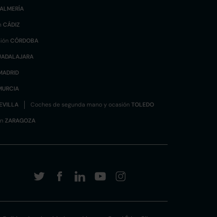
ALMERÍA
n
CÁDIZ
sión
CÓRDOBA
UADALAJARA
MADRID
MURCIA
EVILLA
Coches de segunda mano y ocasión
TOLEDO
ón
ZARAGOZA