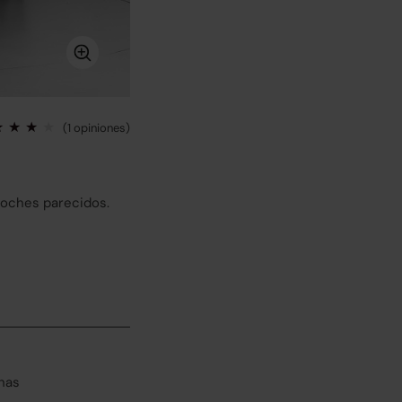
(1 opiniones)
coches parecidos.
has