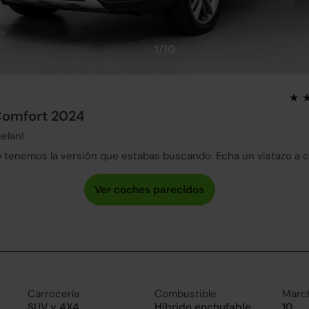
1/10
Comfort 2024
elan!
tenemos la versión que estabas buscando. Echa un vistazo a 
Carrocería
Combustible
Marc
SUV y 4X4
Híbrido enchufable
10