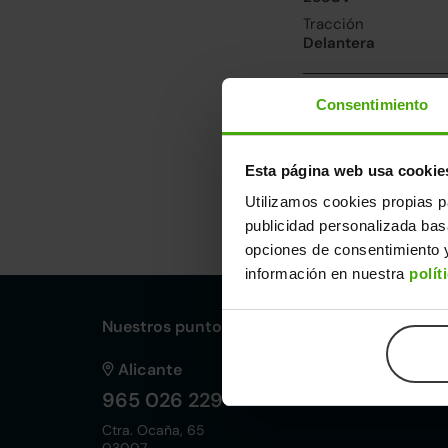
Tracción
Delantera
Prestaciones, co
Consentimiento
Velocidad máxima
190km/h
Esta página web usa cookie
Utilizamos cookies propias p
Dimensiones y ot
publicidad personalizada ba
Largo
An
opciones de consentimiento y
4,61m
1,
información en nuestra
polít
Nuestros puntos de venta Clicars:
Alicante
965 026 229
Ctra. Ocaña, 65