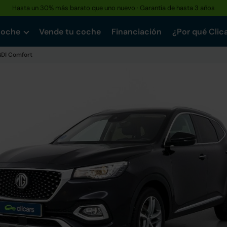
Hasta un 30% más barato que uno nuevo · Garantía de hasta 3 años
coche
Vende tu coche
Financiación
¿Por qué Clic
GDI Comfort