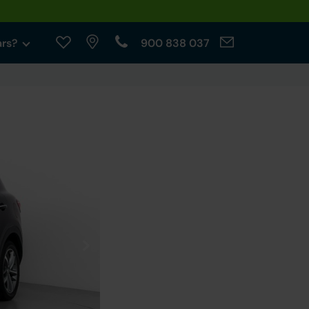
ars?
900 838 037