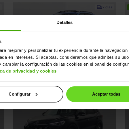
2 días
Detalles
s
ara mejorar y personalizar tu experiencia durante la navegación 
sada en intereses. Si aceptas, consideramos que admites su uso
MG ZS SUV
M
19.990€
 cambiar la configuración de las cookies en el panel de configu
0€
Comfort
16.390€
L
ica de privacidad y cookies
.
(1)
2022 | 67.256km | 177CV | Autonomía 320km
20
Eléctrico
s
Desde
253€
/mes
Configurar
Aceptar todas
Reservado
2 días