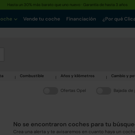
Hasta un 30% más barato que uno nuevo · Garantía de hasta 3 años
coche
Vende tu coche
Financiación
¿Por qué Clic
ta
Combustible
Años y kilómetros
Cambio y po
Ofertas Opel
Bajada de 
No se encontraron coches para tu búsqu
Crea una alerta y te avisaremos en cuanto haya un coch