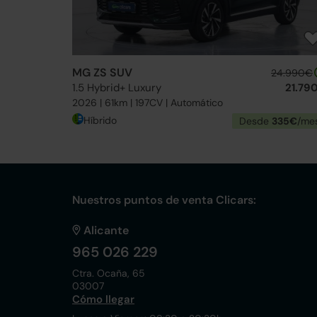
MG ZS SUV
24.990€
1.5 Hybrid+ Luxury
21.79
2026 | 61km | 197CV | Automático
Híbrido
Desde
335€
/me
Nuestros puntos de venta Clicars:
Alicante
965 026 229
Ctra. Ocaña, 65
03007
Cómo llegar