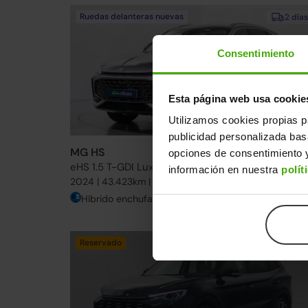
Ruedas delanteras nuevas
2 días
Consentimiento
Esta página web usa cookie
Utilizamos cookies propias p
publicidad personalizada ba
MG HS
29.490€
opciones de consentimiento y
eHS 1.5 T-GDI Luxury
24.99
información en nuestra
polít
2024 | 43.423km | 258CV | Automático
Híbrido enchufable
Desde
387€
/me
Reservado
2 días