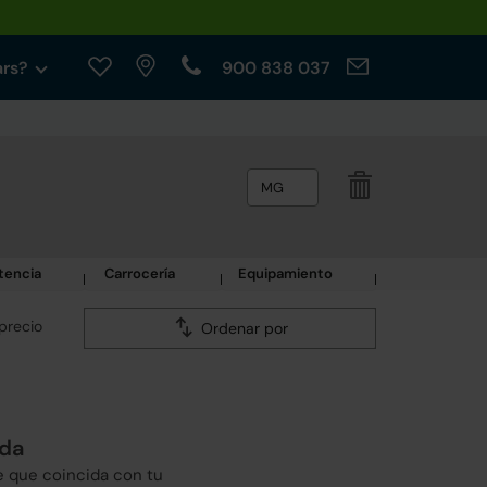
ars?
900 838 037
MG
tencia
Carrocería
Equipamiento
precio
Ordenar por
eda
e que coincida con tu