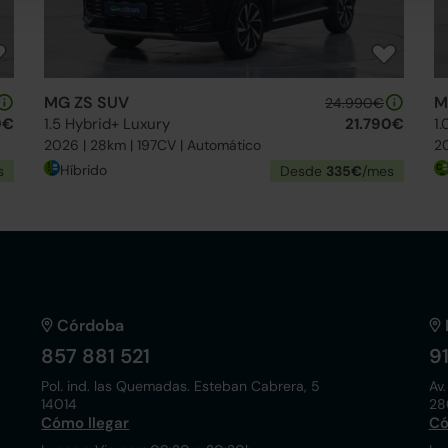
MG ZS SUV
M
24.990€
0€
1.5 Hybrid+ Luxury
21.790€
1.
2026 | 28km | 197CV | Automático
20
Híbrido
s
Desde
335€
/mes
Córdoba
857 881 521
9
Pol. ind. las Quemadas. Esteban Cabrera, 5
Av.
14014
28
Cómo llegar
Có