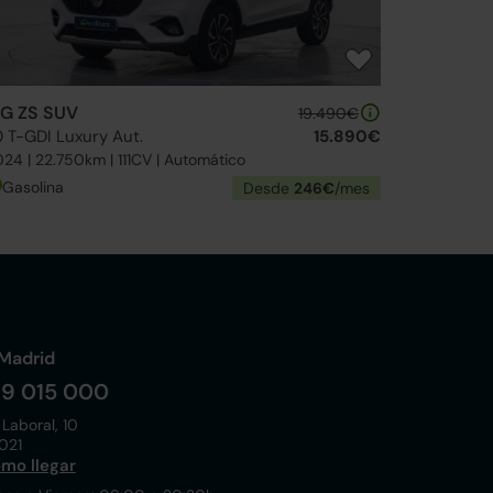
G ZS SUV
19.490€
0 T-GDI Luxury Aut.
15.890€
24 | 22.750km | 111CV | Automático
Gasolina
Desde
246€
/mes
Madrid
19 015 000
 Laboral, 10
021
mo llegar