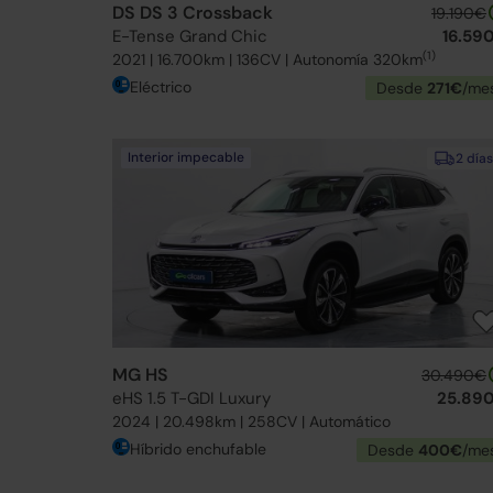
DS DS 3 Crossback
19.190€
E-Tense Grand Chic
16.59
(1)
2021 | 16.700km | 136CV | Autonomía 320km
Eléctrico
Desde
271€
/me
Interior impecable
2 días
MG HS
30.490€
eHS 1.5 T-GDI Luxury
25.89
2024 | 20.498km | 258CV | Automático
Híbrido enchufable
Desde
400€
/me