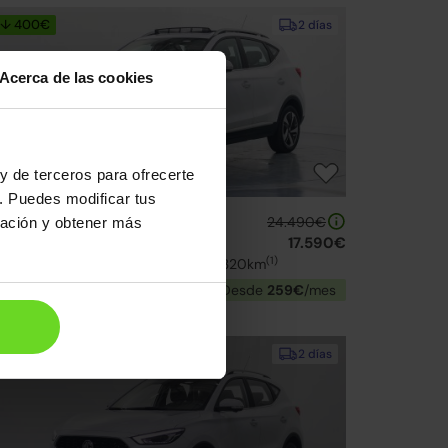
↓ 400€
2 días
Acerca de las cookies
y de terceros para ofrecerte
. Puedes modificar tus
G ZS SUV
24.490€
ración y obtener más
uxury
17.590€
(1)
23 | 31.770km | 177CV | Autonomía 320km
Eléctrico
Desde
259€
/mes
Reservado
2 días