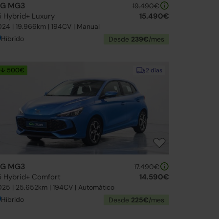
G MG3
19.490€
5 Hybrid+ Luxury
15.490€
24 | 19.966km | 194CV | Manual
Híbrido
Desde
239€
/mes
↓ 500€
2 días
G MG3
17.490€
.5 Hybrid+ Comfort
14.590€
25 | 25.652km | 194CV | Automático
Híbrido
Desde
225€
/mes