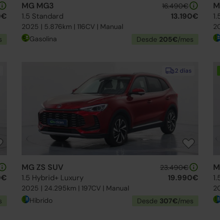
MG MG3
M
16.490€
0€
1.5 Standard
13.190€
1.
2025 | 5.876km | 116CV | Manual
20
Gasolina
s
Desde
205€
/mes
2 días
MG ZS SUV
M
23.490€
0€
1.5 Hybrid+ Luxury
19.990€
1
2025 | 24.295km | 197CV | Manual
20
Híbrido
s
Desde
307€
/mes