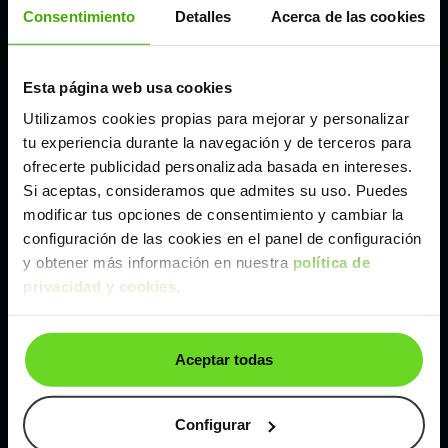
Córdoba
Consentimiento
Detalles
Acerca de las cookies
Madrid
Esta página web usa cookies
Utilizamos cookies propias para mejorar y personalizar
Málaga
tu experiencia durante la navegación y de terceros para
ofrecerte publicidad personalizada basada en intereses.
Si aceptas, consideramos que admites su uso. Puedes
Valencia
modificar tus opciones de consentimiento y cambiar la
configuración de las cookies en el panel de configuración
Zaragoza
y obtener más información en nuestra
política de
privacidad y cookies
.
Ver MG ZS SUV de segunda mano y ocasión
Aceptar todas
MG ZS SUV de segunda mano y ocasión
Coches de
segunda mano y ocasión por
Configurar
localización