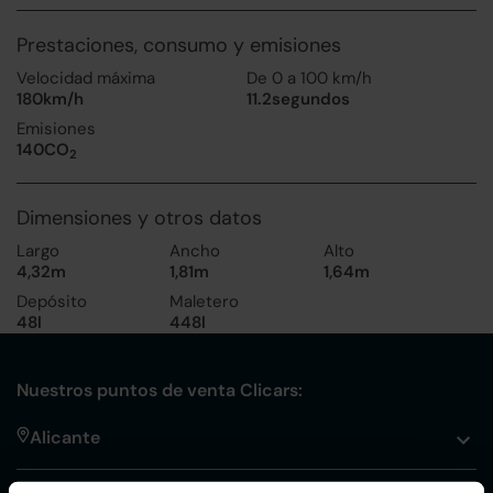
Prestaciones, consumo y emisiones
Velocidad máxima
De 0 a 100 km/h
180km/h
11.2segundos
Emisiones
140CO
2
Dimensiones y otros datos
Largo
Ancho
Alto
4,32m
1,81m
1,64m
Depósito
Maletero
48l
448l
Nuestros puntos de venta Clicars:
Alicante