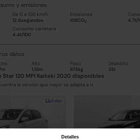
nsumo y emisiones
De 0 a 100 km/h
Emisiones
Cons
12.6segundos
108CO
4.7l/
2
Consumo carretera
4.4l/100
ros datos
cho
Alto
Peso
Depósito
67m
1,51m
875kg
35l
 Star 120 MPI Kaiteki 2020 disponibles
entra la versión que mejor se adapta a ti.
3 días
Detalles