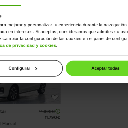
s
tar
Mitsubishi Space Star
13.990€
ara mejorar y personalizar tu experiencia durante la navegación 
10.290€
120 MPI Kaiteki
sada en intereses. Si aceptas, consideramos que admites su uso
V | Manual
2022 | 54.530km | 71CV | Manual
 cambiar la configuración de las cookies en el panel de configu
Gasolina
Desde
161€
/mes
ica de privacidad y cookies
.
3 días
Configurar
Aceptar todas
tar
14.990€
11.790€
 | Manual