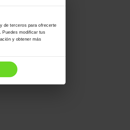
13.990€
y de terceros para ofrecerte
10.890€
. Puedes modificar tus
ración y obtener más
Desde
171€
/mes