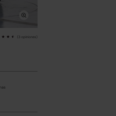
(3 opiniones)
has