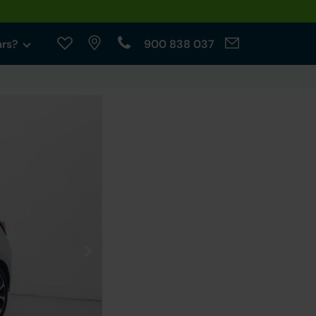
ars?
900 838 037