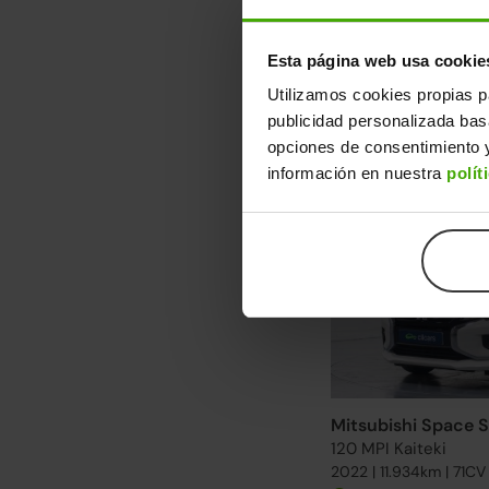
Esta página web usa cookie
Mitsubishi Space S
Utilizamos cookies propias p
120 MPI Kaiteki
publicidad personalizada ba
2023 | 69.257km | 71C
opciones de consentimiento y
Gasolina
información en nuestra
polít
Mitsubishi Space S
120 MPI Kaiteki
2022 | 11.934km | 71CV