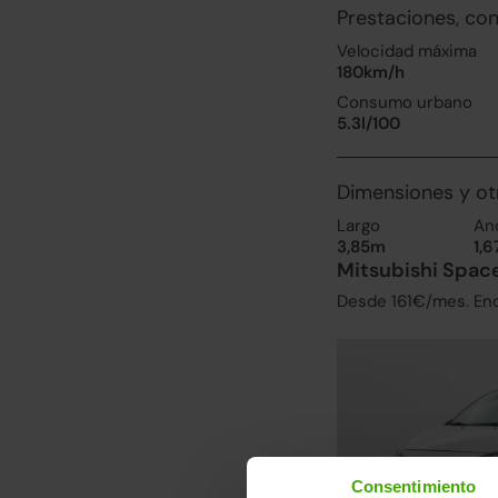
Prestaciones, co
Velocidad máxima
180km/h
Consumo urbano
5.3l/100
Dimensiones y ot
Largo
An
3,85m
1,
Mitsubishi Space
Desde 161€/mes. Encu
Consentimiento