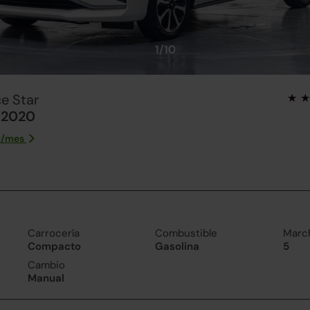
1/10
e Star
i 2020
/
mes
Carrocería
Combustible
Marc
Compacto
Gasolina
5
Cambio
Manual