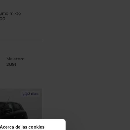
umo mixto
100
Maletero
209l
3 días
Acerca de las cookies