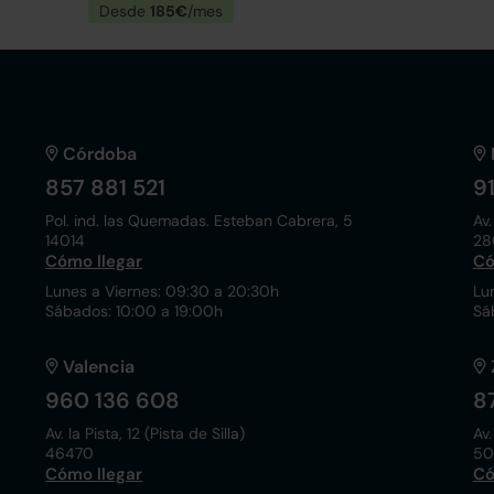
Desde
185€
/mes
Córdoba
857 881 521
9
Pol. ind. las Quemadas. Esteban Cabrera, 5
Av.
14014
28
Cómo llegar
Có
Lunes a Viernes: 09:30 a 20:30h
Lu
Sábados: 10:00 a 19:00h
Sá
Valencia
960 136 608
8
Av. la Pista, 12 (Pista de Silla)
Av.
46470
50
Cómo llegar
Có