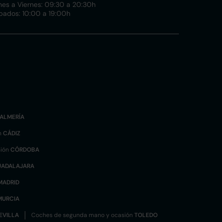
nes a Viernes: 09:30 a 20:30h
bados: 10:00 a 19:00h
ALMERÍA
n
CÁDIZ
sión
CÓRDOBA
UADALAJARA
MADRID
MURCIA
EVILLA
Coches de segunda mano y ocasión
TOLEDO