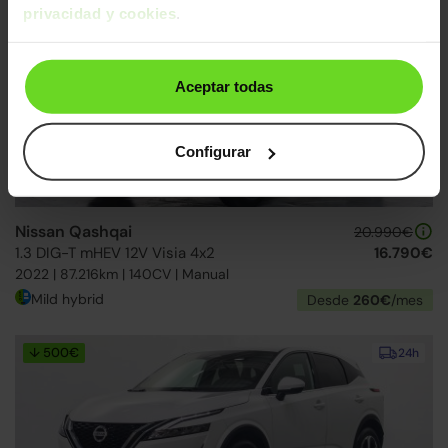
privacidad y cookies
.
↓ 500€
24h
Aceptar todas
Configurar
Nissan Qashqai
20.990€
1.3 DIG-T mHEV 12V Visia 4x2
16.790€
2022 | 87.216km | 140CV | Manual
Mild hybrid
Desde
260€
/mes
↓ 500€
24h