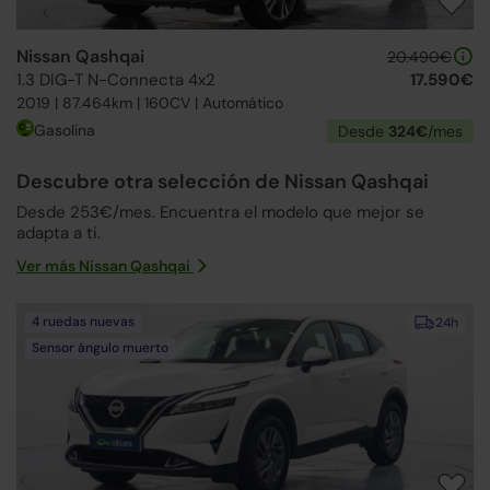
Nissan Qashqai
20.490€
1.3 DIG-T N-Connecta 4x2
17.590€
2019 | 87.464km | 160CV | Automático
Gasolina
Desde
324€
/mes
Descubre otra selección de Nissan Qashqai
Desde 253€/mes. Encuentra el modelo que mejor se
adapta a ti.
Ver más Nissan Qashqai
4 ruedas nuevas
24h
Sensor ángulo muerto