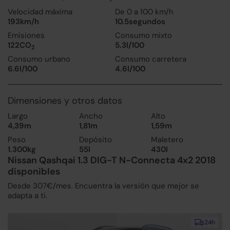
Velocidad máxima
De 0 a 100 km/h
193km/h
10.5segundos
Emisiones
Consumo mixto
122CO
5.3l/100
2
Consumo urbano
Consumo carretera
6.6l/100
4.6l/100
Dimensiones y otros datos
Largo
Ancho
Alto
4,39m
1,81m
1,59m
Peso
Depósito
Maletero
1.300kg
55l
430l
Nissan Qashqai 1.3 DIG-T N-Connecta 4x2 2018
disponibles
Desde 307€/mes. Encuentra la versión que mejor se
adapta a ti.
24h