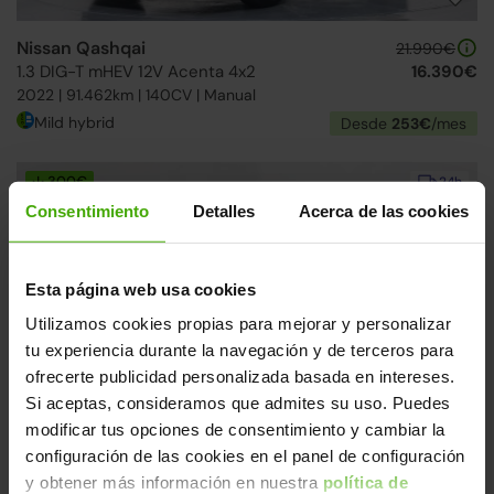
Nissan Qashqai
21.990€
1.3 DIG-T mHEV 12V Acenta 4x2
16.390€
2022 | 91.462km | 140CV | Manual
Mild hybrid
Desde
253€
/mes
↓ 300€
24h
Consentimiento
Detalles
Acerca de las cookies
Esta página web usa cookies
Utilizamos cookies propias para mejorar y personalizar
tu experiencia durante la navegación y de terceros para
ofrecerte publicidad personalizada basada en intereses.
Nissan Qashqai
21.990€
Si aceptas, consideramos que admites su uso. Puedes
1.3 DIG-T mHEV 12V N-GO 4x2
16.590€
modificar tus opciones de consentimiento y cambiar la
2022 | 97.185km | 140CV | Manual
configuración de las cookies en el panel de configuración
Mild hybrid
Desde
255€
/mes
y obtener más información en nuestra
política de