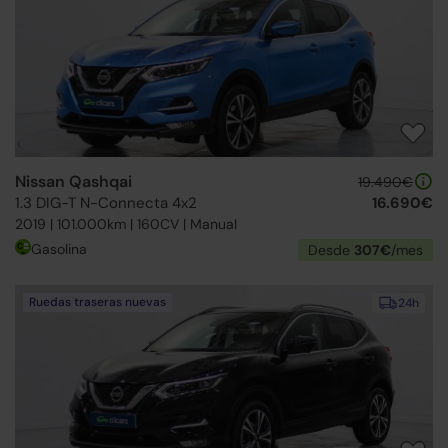
Nissan Qashqai
19.490€
1.3 DIG-T N-Connecta 4x2
16.690€
2019 | 101.000km | 160CV | Manual
Gasolina
Desde
307€
/mes
Ruedas traseras nuevas
24h