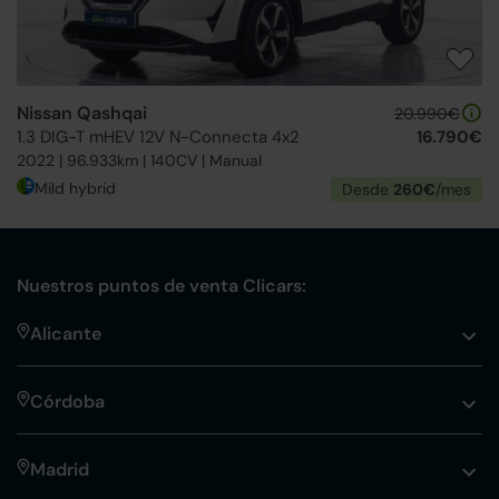
Nissan Qashqai
20.990€
1.3 DIG-T mHEV 12V N-Connecta 4x2
16.790€
2022 | 96.933km | 140CV | Manual
Mild hybrid
Desde
260€
/mes
Nuestros puntos de venta Clicars:
Alicante
Córdoba
Madrid