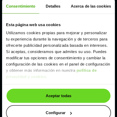
Córdoba
Consentimiento
Detalles
Acerca de las cookies
Madrid
Esta página web usa cookies
Utilizamos cookies propias para mejorar y personalizar
Málaga
tu experiencia durante la navegación y de terceros para
ofrecerte publicidad personalizada basada en intereses.
Si aceptas, consideramos que admites su uso. Puedes
Valencia
modificar tus opciones de consentimiento y cambiar la
configuración de las cookies en el panel de configuración
Zaragoza
y obtener más información en nuestra
política de
privacidad y cookies
.
Ver Nissan Qashqai de segunda mano y ocasión
Aceptar todas
Nissan Qashqai de segunda mano y ocasión
Coches de
segunda mano y ocasión por
Configurar