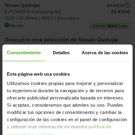
Nissan Qashqai
29.490€
E-POWER N-Connecta 4x2
23.690€
2024 | 25.784km | 190CV | Automático
Híbrido
Desde
366€
/mes
Descubre otra selección de Nissan Qashqai
Desde 246€/mes. Encuentra el modelo que mejor se
Consentimiento
Detalles
Acerca de las cookies
adapta a ti.
Ver más Nissan Qashqai
Esta página web usa cookies
↓ 500€
24h
Utilizamos cookies propias para mejorar y personalizar
tu experiencia durante la navegación y de terceros para
ofrecerte publicidad personalizada basada en intereses.
Si aceptas, consideramos que admites su uso. Puedes
modificar tus opciones de consentimiento y cambiar la
configuración de las cookies en el panel de configuración
y obtener más información en nuestra
política de
privacidad y cookies
.