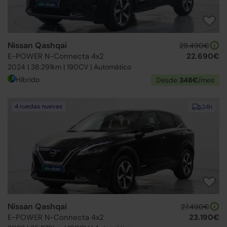
Nissan Qashqai
29.490€
E-POWER N-Connecta 4x2
22.690€
2024 | 38.291km | 190CV | Automático
Híbrido
Desde
348€
/mes
4 ruedas nuevas
24h
Nissan Qashqai
27.490€
E-POWER N-Connecta 4x2
23.190€