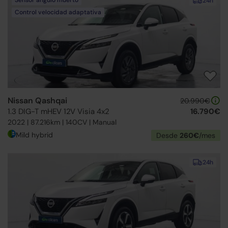
24h
Control velocidad adaptativa
Nissan Qashqai
20.990€
1.3 DIG-T mHEV 12V Visia 4x2
16.790€
2022 | 87.216km | 140CV | Manual
Mild hybrid
Desde
260€
/mes
24h