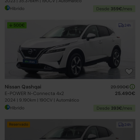
2023 | 35.376km | 190CV | Automático
Híbrido
Desde
359€
/mes
↓ 500€
24h
Nissan Qashqai
29.990€
E-POWER N-Connecta 4x2
25.490€
2024 | 9.190km | 190CV | Automático
Híbrido
Desde
393€
/mes
Reservado
24h