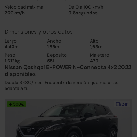
Velocidad máxima
De 0 a 100 km/h
200km/h
9.6segundos
Dimensiones y otros datos
Largo
Ancho
Alto
4,43m
1,85m
1,63m
Peso
Depósito
Maletero
1.612kg
55l
479l
Nissan Qashqai E-POWER N-Connecta 4x2 2022
disponibles
Desde 348€/mes. Encuentra la versión que mejor se
adapta a ti.
↓ 500€
24h