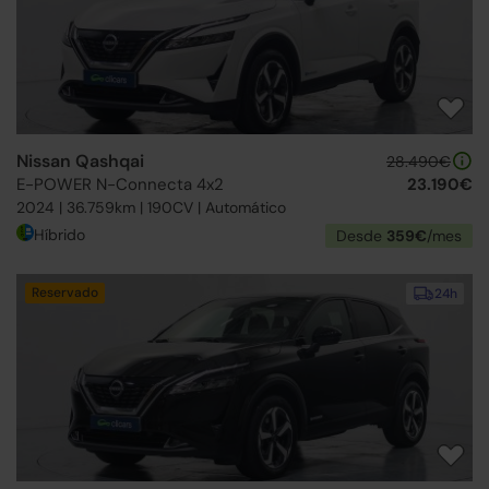
Nissan Qashqai
28.490€
E-POWER N-Connecta 4x2
23.190€
2024 | 36.759km | 190CV | Automático
Híbrido
Desde
359€
/mes
Reservado
24h