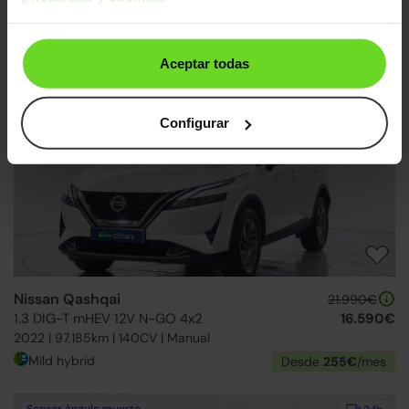
Nissan Qashqai
21.990€
1.3 DIG-T mHEV 12V Acenta 4x2
15.890€
2022 | 91.462km | 140CV | Manual
Aceptar todas
Mild hybrid
Desde
246€
/mes
24h
Configurar
Nissan Qashqai
21.990€
1.3 DIG-T mHEV 12V N-GO 4x2
16.590€
2022 | 97.185km | 140CV | Manual
Mild hybrid
Desde
255€
/mes
Sensor ángulo muerto