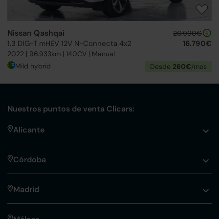
Nissan Qashqai
20.990€
1.3 DIG-T mHEV 12V N-Connecta 4x2
16.790€
2022 | 96.933km | 140CV | Manual
Mild hybrid
Desde
260€
/mes
Nuestros puntos de venta Clicars:
Alicante
Córdoba
Madrid