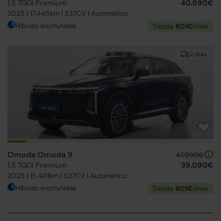
1.5 TGDI Premium
40.890€
2025 | 17.445km | 537CV | Automático
Híbrido enchufable
Desde
601€
/mes
2 días
Omoda Omoda 9
47.990€
1.5 TGDI Premium
39.090€
2025 | 15.461km | 537CV | Automático
Híbrido enchufable
Desde
601€
/mes