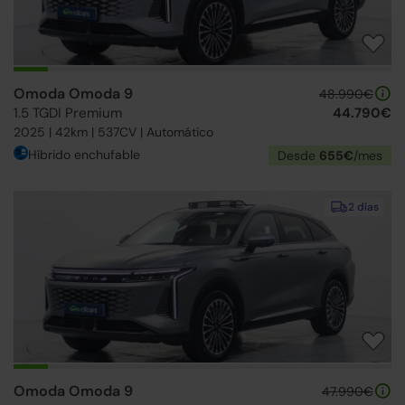
Omoda Omoda 9
48.990€
1.5 TGDI Premium
44.790€
2025 | 42km | 537CV | Automático
Híbrido enchufable
Desde
655€
/mes
2 días
Omoda Omoda 9
47.990€