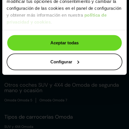
modificar tus opciones de consentimiento y cambiar la
configuración de las cookies en el panel de configuración
Madrid
y obtener más información en nuestra
política de
privacidad y cookies
.
Málaga
Aceptar todas
Valencia
Configurar
Zaragoza
Otros coches SUV y 4X4 de Omoda de segunda
mano y ocasión
Omoda Omoda 5
Omoda Omoda 7
Tipos de carrocerías Omoda
SUV y 4X4 Omoda