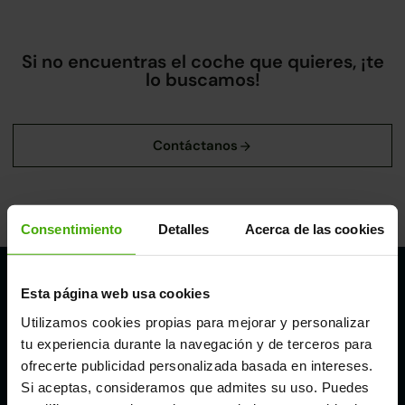
Si no encuentras el coche que quieres, ¡te
lo buscamos!
Consentimiento
Detalles
Acerca de las cookies
Nuestros puntos de venta Clicars:
Esta página web usa cookies
Utilizamos cookies propias para mejorar y personalizar
Alicante
tu experiencia durante la navegación y de terceros para
ofrecerte publicidad personalizada basada en intereses.
Córdoba
Si aceptas, consideramos que admites su uso. Puedes