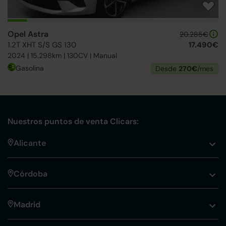
Opel Astra
20.285€
1.2T XHT S/S GS 130
17.490€
2024 | 15.298km | 130CV | Manual
Gasolina
Desde
270€
/mes
Nuestros puntos de venta Clicars:
Alicante
Córdoba
Madrid