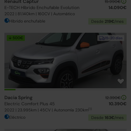
Renault Captur
19.990€
E-TECH Híbrido Enchufable Evolution
14.090€
2022 | 81.140km | 160CV | Automático
Híbrido enchufable
Desde
219€
/mes
↓ 500€
15-20 días
Dacia Spring
12.390€
Electric Comfort Plus 45
10.390€
(1)
2022 | 23.995km | 45CV | Autonomía 230km
Eléctrico
Desde
163€
/mes