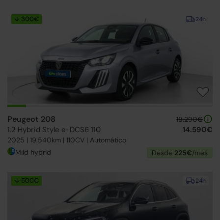
↓ 300€
24h
Peugeot 208
18.290€
1.2 Hybrid Style e-DCS6 110
14.590€
2025 | 19.540km | 110CV | Automático
Mild hybrid
Desde
225€
/mes
↓ 500€
24h