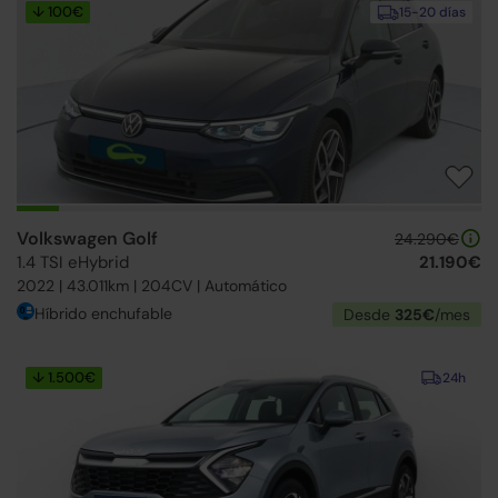
↓ 100€
15-20 días
Volkswagen Golf
24.290€
1.4 TSI eHybrid
21.190€
2022 | 43.011km | 204CV | Automático
Híbrido enchufable
Desde
325€
/mes
↓ 1.500€
24h