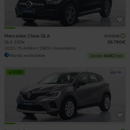
Mercedes Clase GLA
31.990€
GLA 250e
26.790€
2022 | 75.449km | 218CV | Automático
Híbrido enchufable
Desde
414€
/mes
↓ 500€
24h