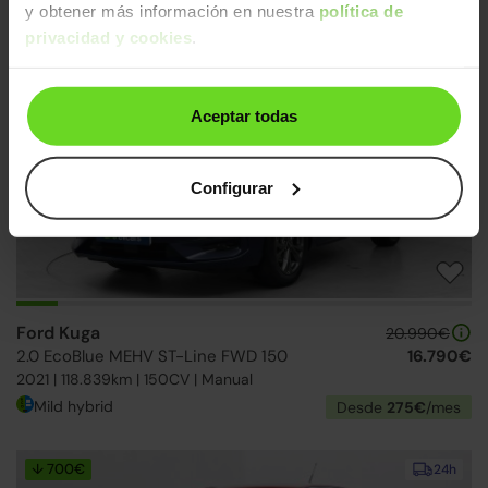
y obtener más información en nuestra
política de
2023 | 74.037km | 122CV | Automático
privacidad y cookies
.
Diésel
Desde
301€
/mes
↓ 500€
2 días
Aceptar todas
Configurar
Ford Kuga
20.990€
2.0 EcoBlue MEHV ST-Line FWD 150
16.790€
2021 | 118.839km | 150CV | Manual
Mild hybrid
Desde
275€
/mes
↓ 700€
24h