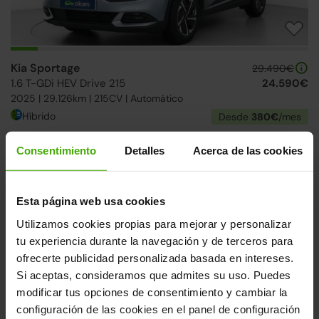
Kia Sportage
29.490€
1.6 T-GDi HEV Drive 215
24.590€
2025 | 29.126km | 215CV | Automático
Híbrido
Desde
380€
/mes
Consentimiento
Detalles
Acerca de las cookies
↓ 1.000€
2 días
Esta página web usa cookies
Utilizamos cookies propias para mejorar y personalizar
tu experiencia durante la navegación y de terceros para
ofrecerte publicidad personalizada basada en intereses.
Si aceptas, consideramos que admites su uso. Puedes
modificar tus opciones de consentimiento y cambiar la
Volkswagen Passat
24.490€
configuración de las cookies en el panel de configuración
Variant 2.0TDI EVO Executive DSG7
19.590€