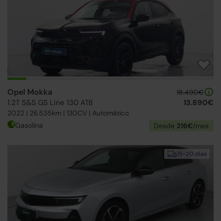
Opel Mokka
18.490€
1.2T S&S GS Line 130 AT8
13.890€
2022 | 26.535km | 130CV | Automático
Gasolina
Desde
216€
/mes
15-20 días