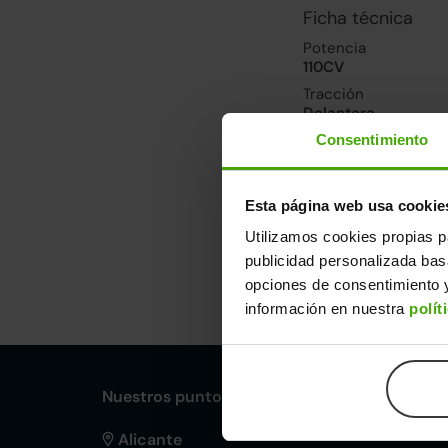
Ficha técnica
Potencia
110CV
Tracción
Delantera
Consentimiento
Prestaciones, co
Velocidad máxima
Esta página web usa cookie
200km/h
Utilizamos cookies propias p
publicidad personalizada ba
Dimensiones y ot
opciones de consentimiento y
información en nuestra
polít
Largo
An
4,37m
1,8
Nuestros puntos de venta Clicars:
Alicante