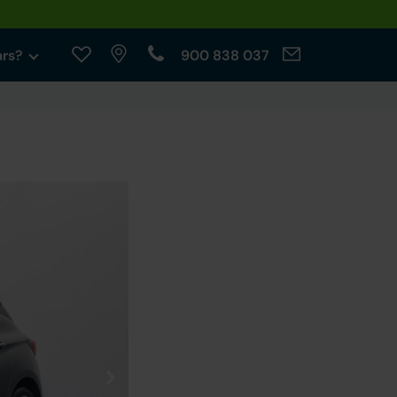
ars?
900 838 037