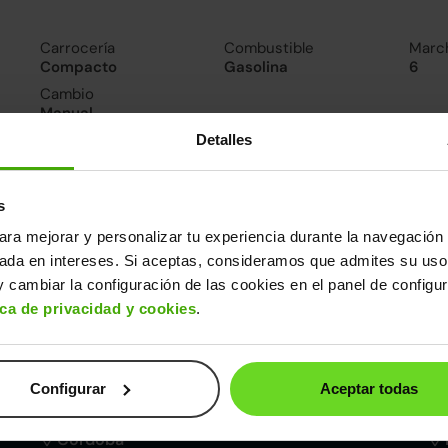
Carrocería
Combustible
Marc
Compacto
Gasolina
6
Cambio
Manual
Detalles
nsumo y emisiones
De 0 a 100 km/h
s
10.4segundos
ara mejorar y personalizar tu experiencia durante la navegación 
sada en intereses. Si aceptas, consideramos que admites su uso
ros datos
 cambiar la configuración de las cookies en el panel de configu
ica de privacidad y cookies
.
cho
Alto
Peso
Depósito
1m
1,49m
1.205kg
48l
Configurar
Aceptar todas
Córdoba