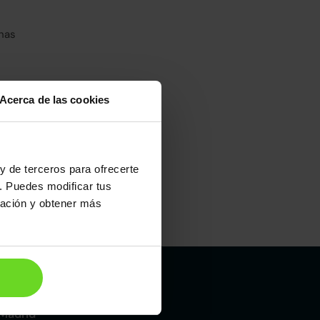
has
Acerca de las cookies
y de terceros para ofrecerte
. Puedes modificar tus
ración y obtener más
Maletero
370l
Madrid