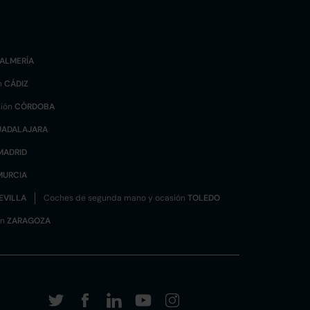
ALMERÍA
n
CÁDIZ
sión
CÓRDOBA
UADALAJARA
MADRID
MURCIA
EVILLA
Coches de segunda mano y ocasión
TOLEDO
ón
ZARAGOZA