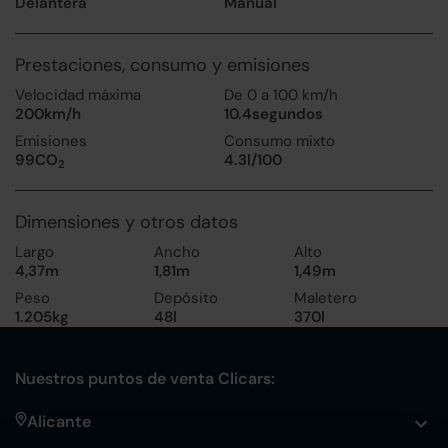
Delantera
Manual
Prestaciones, consumo y emisiones
Velocidad máxima
De 0 a 100 km/h
200km/h
10.4segundos
Emisiones
Consumo mixto
99CO
4.3l/100
2
Dimensiones y otros datos
Largo
Ancho
Alto
4,37m
1,81m
1,49m
Peso
Depósito
Maletero
1.205kg
48l
370l
Nuestros puntos de venta Clicars:
Alicante