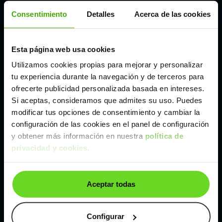
Consentimiento
Detalles
Acerca de las cookies
Córdoba
Madrid
Esta página web usa cookies
Utilizamos cookies propias para mejorar y personalizar
tu experiencia durante la navegación y de terceros para
Málaga
ofrecerte publicidad personalizada basada en intereses.
Si aceptas, consideramos que admites su uso. Puedes
Valencia
modificar tus opciones de consentimiento y cambiar la
configuración de las cookies en el panel de configuración
y obtener más información en nuestra
política de
Zaragoza
privacidad y cookies
.
Ver Opel Astra de segunda mano y ocasión
Aceptar todas
Opel Astra de segunda mano y ocasión
Configurar
Coches de
segunda mano y ocasión por