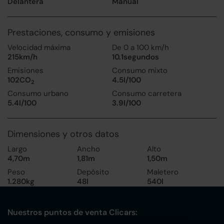
Delantera
Manual
Prestaciones, consumo y emisiones
Velocidad máxima
De 0 a 100 km/h
215km/h
10.1segundos
Emisiones
Consumo mixto
102CO
4.5l/100
2
Consumo urbano
Consumo carretera
5.4l/100
3.9l/100
Dimensiones y otros datos
Largo
Ancho
Alto
4,70m
1,81m
1,50m
Peso
Depósito
Maletero
1.280kg
48l
540l
Nuestros puntos de venta Clicars: