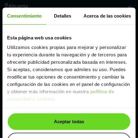
Alicante
Consentimiento
Detalles
Acerca de las cookies
Córdoba
Esta página web usa cookies
Madrid
Utilizamos cookies propias para mejorar y personalizar
tu experiencia durante la navegación y de terceros para
Málaga
ofrecerte publicidad personalizada basada en intereses.
Si aceptas, consideramos que admites su uso. Puedes
modificar tus opciones de consentimiento y cambiar la
Valencia
configuración de las cookies en el panel de configuración
y obtener más información en nuestra
política de
privacidad y cookies
.
Zaragoza
Ver Opel Astra de segunda mano y ocasión
Aceptar todas
Opel Astra de segunda mano y ocasión