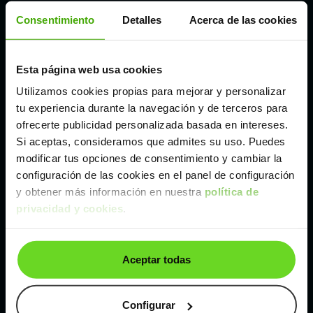
Consentimiento
Detalles
Acerca de las cookies
Córdoba
Madrid
Esta página web usa cookies
Utilizamos cookies propias para mejorar y personalizar
tu experiencia durante la navegación y de terceros para
Málaga
ofrecerte publicidad personalizada basada en intereses.
Si aceptas, consideramos que admites su uso. Puedes
Valencia
modificar tus opciones de consentimiento y cambiar la
configuración de las cookies en el panel de configuración
y obtener más información en nuestra
política de
Zaragoza
privacidad y cookies
.
Ver Opel Combo N1 de segunda mano y ocasión
Aceptar todas
Opel Combo N1 de segunda mano y ocasión
Configurar
Coches de
segunda mano y ocasión por