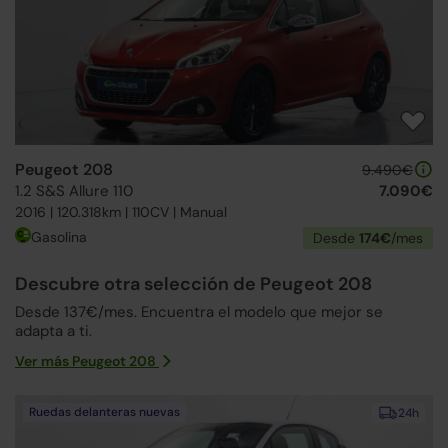
Peugeot 208
9.490€
1.2 S&S Allure 110
7.090€
2016 | 120.318km | 110CV | Manual
Gasolina
Desde
174€
/mes
Descubre otra selección de Peugeot 208
Desde 137€/mes. Encuentra el modelo que mejor se
adapta a ti.
Ver más Peugeot 208
Ruedas delanteras nuevas
24h