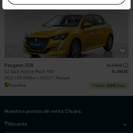
4 ruedas nuevas
24h
Peugeot 208
12.490€
1.2 S&S Active Pack 100
9.390€
2021 | 99.899km | 100CV | Manual
Gasolina
Desde
156€
/mes
Nuestros puntos de venta Clicars:
Alicante