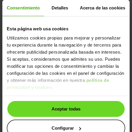
Consentimiento
Detalles
Acerca de las cookies
Peugeot 208
12.490€
1.2 S&S Active 75
9.490€
2022 | 38.054km | 75CV | Manual
Esta página web usa cookies
Gasolina
Desde
150€
/mes
Utilizamos cookies propias para mejorar y personalizar
tu experiencia durante la navegación y de terceros para
24h
ofrecerte publicidad personalizada basada en intereses.
Si aceptas, consideramos que admites su uso. Puedes
modificar tus opciones de consentimiento y cambiar la
configuración de las cookies en el panel de configuración
y obtener más información en nuestra
política de
privacidad y cookies
.
Peugeot 208
10.490€
Aceptar todas
1.2 S&S Active 75
8.790€
2020 | 136.391km | 75CV | Manual
Gasolina
Desde
152€
/mes
Configurar