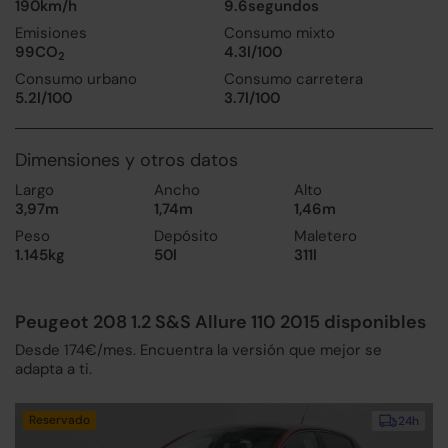
190km/h
9.6segundos
Emisiones
Consumo mixto
99CO
4.3l/100
2
Consumo urbano
Consumo carretera
5.2l/100
3.7l/100
Dimensiones y otros datos
Largo
Ancho
Alto
3,97m
1,74m
1,46m
Peso
Depósito
Maletero
1.145kg
50l
311l
Peugeot 208 1.2 S&S Allure 110 2015 disponibles
Desde 174€/mes. Encuentra la versión que mejor se
adapta a ti.
Reservado
24h