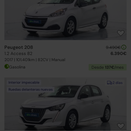
Peugeot 208
9.490€
1.2 Access 82
6.390€
2017 | 101.401km | 82CV | Manual
Gasolina
Desde
137€
/mes
Interior impecable
2 días
Ruedas delanteras nuevas