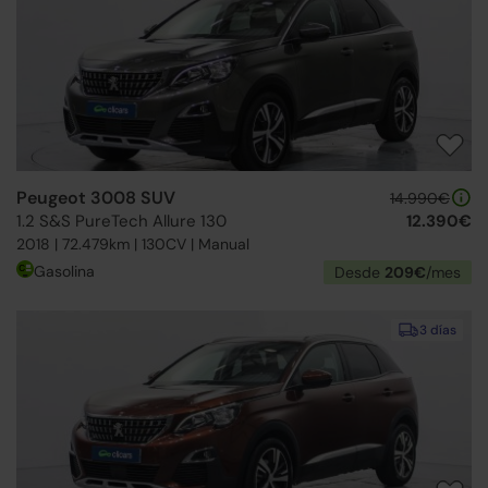
Peugeot 3008 SUV
14.990€
1.2 S&S PureTech Allure 130
12.390€
2018 | 72.479km | 130CV | Manual
Gasolina
Desde
209€
/mes
3 días