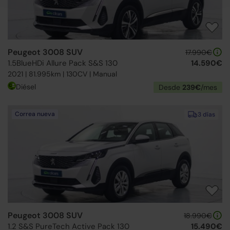
Peugeot 3008 SUV
17.990€
1.5BlueHDi Allure Pack S&S 130
14.590€
2021 | 81.995km | 130CV | Manual
Diésel
Desde
239€
/mes
Correa nueva
3 días
Peugeot 3008 SUV
18.990€
1.2 S&S PureTech Active Pack 130
15.490€