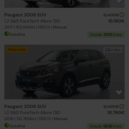
Peugeot 3008 SUV
12.490€
1.2 S&S PureTech Allure 130
10.190€
2017 | 153.140km | 130CV | Manual
Gasolina
Desde
212€
/mes
Reservado
3 días
Peugeot 3008 SUV
13.490€
1.2 S&S PureTech Allure 130
10.790€
2019 | 132.765km | 130CV | Manual
Gasolina
Desde
183€
/mes