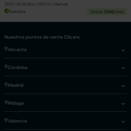
2021 | 30.302km | 130CV | Manual
Gasolina
Desde
239€
/mes
Nuestros puntos de venta Clicars:
Alicante
Córdoba
Madrid
Málaga
Valencia