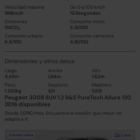
Velocidad máxima
De 0 a 100 km/h
188km/h
10.8segundos
Emisiones
Consumo mixto
114CO
5.3l/100
2
Consumo urbano
Consumo carretera
6.1l/100
4.8l/100
Dimensiones y otros datos
Largo
Ancho
Alto
4,45m
1,84m
1,62m
Peso
Depósito
Maletero
1.250kg
53l
520l
Peugeot 3008 SUV 1.2 S&S PureTech Allure 130
2016 disponibles
Desde 209€/mes. Encuentra la versión que mejor se
adapta a ti.
Correa nueva
3 días