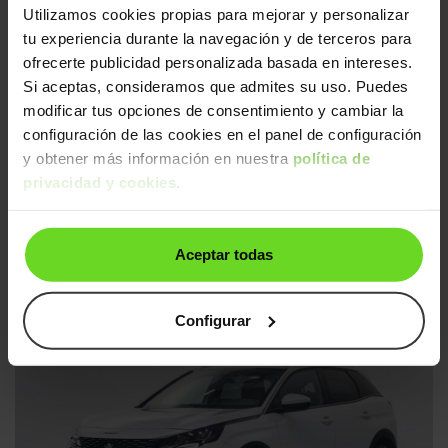
Utilizamos cookies propias para mejorar y personalizar
Ruedas traseras nuevas
3 días
tu experiencia durante la navegación y de terceros para
Correa nueva
ofrecerte publicidad personalizada basada en intereses.
Si aceptas, consideramos que admites su uso. Puedes
modificar tus opciones de consentimiento y cambiar la
configuración de las cookies en el panel de configuración
y obtener más información en nuestra
política de
privacidad y cookies
.
Peugeot 3008 SUV
14.490€
1.2 S&S PureTech GT Line 130
11.690€
Aceptar todas
2018 | 128.288km | 130CV | Manual
Gasolina
Desde
218€
/mes
Configurar
Ruedas traseras nuevas
3 días