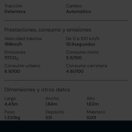
Tracción
Cambio
Delantera
Automático
Prestaciones, consumo y emisiones
Velocidad máxima
De 0 a 100 km/h
188km/h
10.9segundos
Emisiones
Consumo mixto
117CO
5.1l/100
2
Consumo urbano
Consumo carretera
6.1l/100
4.6l/100
Dimensiones y otros datos
Largo
Ancho
Alto
4,45m
1,84m
1,62m
Peso
Depósito
Maletero
1.320kg
53l
520l