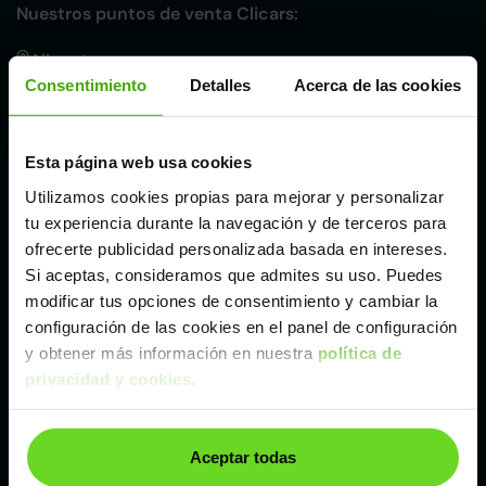
Nuestros puntos de venta Clicars:
Alicante
Consentimiento
Detalles
Acerca de las cookies
Córdoba
Esta página web usa cookies
Madrid
Utilizamos cookies propias para mejorar y personalizar
tu experiencia durante la navegación y de terceros para
ofrecerte publicidad personalizada basada en intereses.
Málaga
Si aceptas, consideramos que admites su uso. Puedes
modificar tus opciones de consentimiento y cambiar la
Valencia
configuración de las cookies en el panel de configuración
y obtener más información en nuestra
política de
privacidad y cookies
.
Zaragoza
Aceptar todas
Ver Peugeot 3008 SUV de segunda mano y