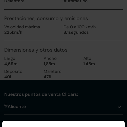
Delantera
Automático
Prestaciones, consumo y emisiones
Velocidad máxima
De 0 a 100 km/h
225km/h
8.1segundos
Dimensiones y otros datos
Largo
Ancho
Alto
4,69m
1,85m
1,48m
Depósito
Maletero
40l
471l
Nuestros puntos de venta Clicars:
Alicante
Córdoba