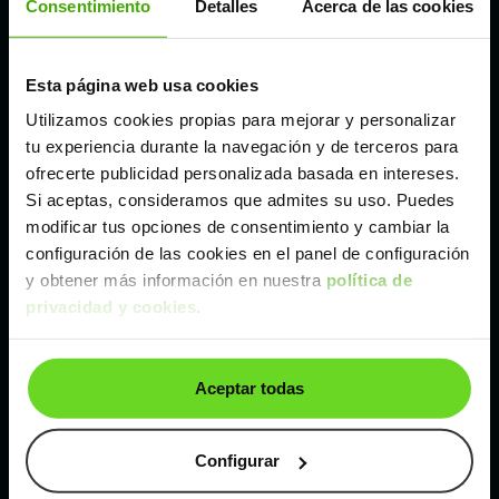
Consentimiento
Detalles
Acerca de las cookies
Madrid
Esta página web usa cookies
Utilizamos cookies propias para mejorar y personalizar
Málaga
tu experiencia durante la navegación y de terceros para
ofrecerte publicidad personalizada basada en intereses.
Valencia
Si aceptas, consideramos que admites su uso. Puedes
modificar tus opciones de consentimiento y cambiar la
configuración de las cookies en el panel de configuración
Zaragoza
y obtener más información en nuestra
política de
privacidad y cookies
.
Ver Peugeot 408 de segunda mano y ocasión
Peugeot 408 de segunda mano y ocasión
Aceptar todas
Coches de
segunda mano y ocasión por
localización
Configurar
Coches de segunda mano y ocasión
ALBACETE