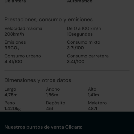
Delantera
Automático
Prestaciones, consumo y emisiones
Velocidad máxima
De 0 a 100 km/h
208km/h
10segundos
Emisiones
Consumo mixto
96CO
3.7l/100
2
Consumo urbano
Consumo carretera
4.4l/100
3.4l/100
Dimensiones y otros datos
Largo
Ancho
Alto
4,75m
1,86m
1,41m
Peso
Depósito
Maletero
1.420kg
45l
487l
Nuestros puntos de venta Clicars: