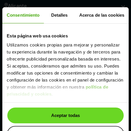
Alicante
Consentimiento
Detalles
Acerca de las cookies
Córdoba
Esta página web usa cookies
Madrid
Utilizamos cookies propias para mejorar y personalizar
tu experiencia durante la navegación y de terceros para
Málaga
ofrecerte publicidad personalizada basada en intereses.
Si aceptas, consideramos que admites su uso. Puedes
modificar tus opciones de consentimiento y cambiar la
Valencia
configuración de las cookies en el panel de configuración
y obtener más información en nuestra
política de
privacidad y cookies
.
Zaragoza
Ver Peugeot 508 de segunda mano y ocasión
Aceptar todas
Peugeot 508 de segunda mano y ocasión