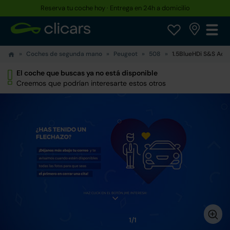
Reserva tu coche hoy · Entrega en 24h a domicilio
Coches de segunda mano
Peugeot
508
1.5BlueHDi S&S Act
El coche que buscas ya no está disponible
Creemos que podrían interesarte estos otros
1/1