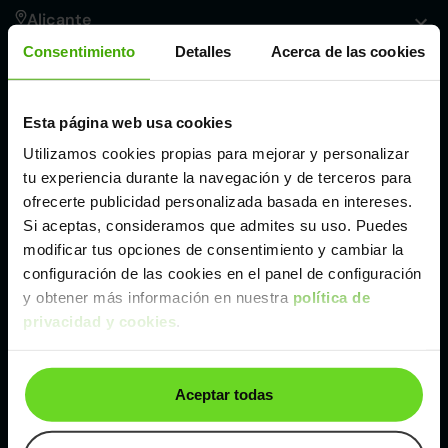
Alicante
Consentimiento
Detalles
Acerca de las cookies
Córdoba
Esta página web usa cookies
Madrid
Utilizamos cookies propias para mejorar y personalizar
tu experiencia durante la navegación y de terceros para
Málaga
ofrecerte publicidad personalizada basada en intereses.
Si aceptas, consideramos que admites su uso. Puedes
modificar tus opciones de consentimiento y cambiar la
Valencia
configuración de las cookies en el panel de configuración
y obtener más información en nuestra
política de
privacidad y cookies
.
Zaragoza
Ver Renault Mégane de segunda mano y ocasión
Aceptar todas
Renault Mégane de segunda mano y ocasión