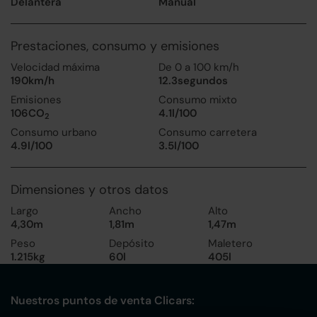
Delantera
Manual
Prestaciones, consumo y emisiones
Velocidad máxima
De 0 a 100 km/h
190km/h
12.3segundos
Emisiones
Consumo mixto
106CO
4.1l/100
2
Consumo urbano
Consumo carretera
4.9l/100
3.5l/100
Dimensiones y otros datos
Largo
Ancho
Alto
4,30m
1,81m
1,47m
Peso
Depósito
Maletero
1.215kg
60l
405l
Nuestros puntos de venta Clicars: