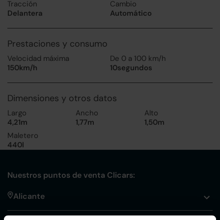
Tracción
Cambio
Delantera
Automático
Prestaciones y consumo
Velocidad máxima
De 0 a 100 km/h
150km/h
10segundos
Dimensiones y otros datos
Largo
Ancho
Alto
4,21m
1,77m
1,50m
Maletero
440l
Nuestros puntos de venta Clicars:
Alicante