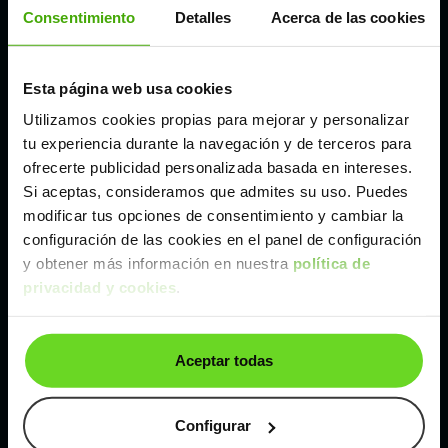
Córdoba
Consentimiento
Detalles
Acerca de las cookies
Madrid
Esta página web usa cookies
Utilizamos cookies propias para mejorar y personalizar
Málaga
tu experiencia durante la navegación y de terceros para
ofrecerte publicidad personalizada basada en intereses.
Si aceptas, consideramos que admites su uso. Puedes
Valencia
modificar tus opciones de consentimiento y cambiar la
configuración de las cookies en el panel de configuración
Zaragoza
y obtener más información en nuestra
política de
privacidad y cookies
.
Ver Renault Mégane de segunda mano y ocasión
Aceptar todas
Renault Mégane de segunda mano y ocasión
Coches de
segunda mano y ocasión por
Configurar
localización