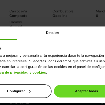
Carrocería
Combustible
Marc
Compacto
Gasolina
6
Cambio
Manual
Detalles
nsumo y emisiones
De 0 a 100 km/h
s
10.3segundos
ara mejorar y personalizar tu experiencia durante la navegación 
sada en intereses. Si aceptas, consideramos que admites su uso
ros datos
 cambiar la configuración de las cookies en el panel de configu
ica de privacidad y cookies
.
cho
Alto
Peso
Depósito
78m
1,44m
719kg
40l
Configurar
Aceptar todas
Córdoba