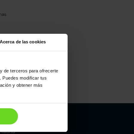
has
Acerca de las cookies
y de terceros para ofrecerte
. Puedes modificar tus
ración y obtener más
Maletero
355l
Madrid