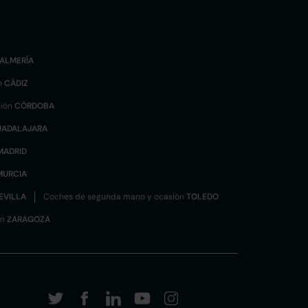
ALMERÍA
n
CÁDIZ
sión
CÓRDOBA
UADALAJARA
MADRID
MURCIA
EVILLA
Coches de segunda mano y ocasión
TOLEDO
ón
ZARAGOZA