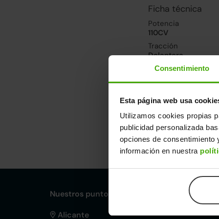
Ficha técnica
Potencia
110CV
Tracción
Delantera
Consentimiento
Prestaciones, co
Velocidad máxima
Esta página web usa cookie
195km/h
Utilizamos cookies propias p
publicidad personalizada ba
Dimensiones y ot
opciones de consentimiento y
información en nuestra
polít
Largo
An
4,06m
1,
Nuestros puntos de venta Clicars:
Alicante