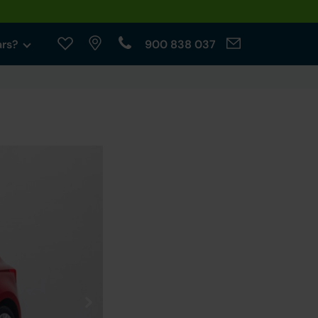
ars?
900 838 037