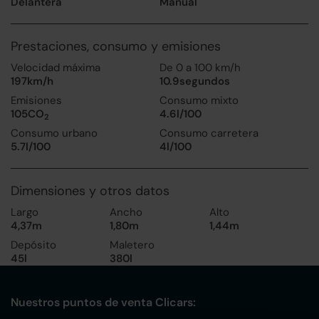
Delantera
Manual
Prestaciones, consumo y emisiones
Velocidad máxima
De 0 a 100 km/h
197km/h
10.9segundos
Emisiones
Consumo mixto
105CO
4.6l/100
2
Consumo urbano
Consumo carretera
5.7l/100
4l/100
Dimensiones y otros datos
Largo
Ancho
Alto
4,37m
1,80m
1,44m
Depósito
Maletero
45l
380l
Nuestros puntos de venta Clicars: