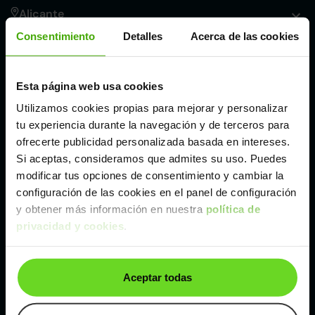
Alicante
Consentimiento
Detalles
Acerca de las cookies
Córdoba
Esta página web usa cookies
Madrid
Utilizamos cookies propias para mejorar y personalizar
tu experiencia durante la navegación y de terceros para
Málaga
ofrecerte publicidad personalizada basada en intereses.
Si aceptas, consideramos que admites su uso. Puedes
modificar tus opciones de consentimiento y cambiar la
Valencia
configuración de las cookies en el panel de configuración
y obtener más información en nuestra
política de
privacidad y cookies
.
Zaragoza
Ver SEAT León de segunda mano y ocasión
Aceptar todas
SEAT León de segunda mano y ocasión