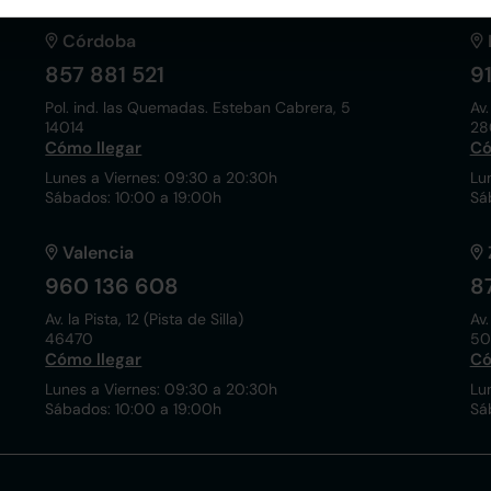
Córdoba
857 881 521
9
Pol. ind. las Quemadas. Esteban Cabrera, 5
Av.
14014
28
Cómo llegar
Có
Lunes a Viernes: 09:30 a 20:30h
Lu
Sábados: 10:00 a 19:00h
Sá
Valencia
960 136 608
8
Av. la Pista, 12 (Pista de Silla)
Av.
46470
50
Cómo llegar
Có
Lunes a Viernes: 09:30 a 20:30h
Lu
Sábados: 10:00 a 19:00h
Sá