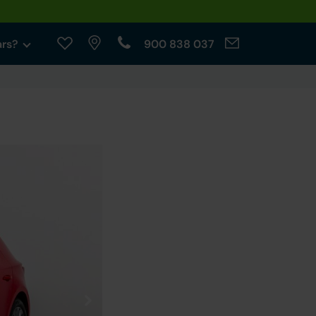
ars?
900 838 037