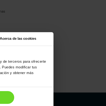
has
Acerca de las cookies
umo mixto
100
y de terceros para ofrecerte
. Puedes modificar tus
ración y obtener más
Maletero
380l