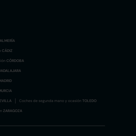
ALMERÍA
n
CÁDIZ
sión
CÓRDOBA
UADALAJARA
MADRID
MURCIA
EVILLA
Coches de segunda mano y ocasión
TOLEDO
ón
ZARAGOZA