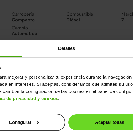
Carrocería
Combustible
Marc
Compacto
Diésel
7
Cambio
Automático
Detalles
nsumo y emisiones
De 0 a 100 km/h
Emisiones
Cons
10.7segundos
102CO
3.9l/
s
2
Consumo carretera
ara mejorar y personalizar tu experiencia durante la navegación 
3.4l/100
sada en intereses. Si aceptas, consideramos que admites su uso
 cambiar la configuración de las cookies en el panel de configu
ros datos
ica de privacidad y cookies
.
cho
Alto
Peso
Depósito
82m
1,46m
1.301kg
50l
Configurar
Aceptar todas