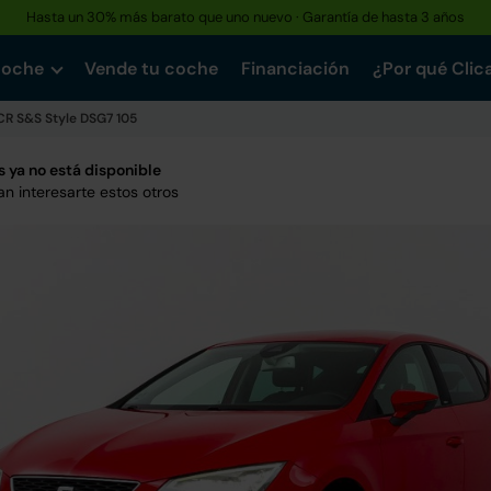
Hasta un 30% más barato que uno nuevo · Garantía de hasta 3 años
coche
Vende tu coche
Financiación
¿Por qué Clic
 CR S&S Style DSG7 105
 ya no está disponible
n interesarte estos otros