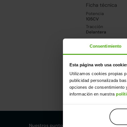
Ficha técnica
Potencia
105CV
Tracción
Delantera
Consentimiento
Prestaciones, co
Velocidad máxima
190km/h
Esta página web usa cookie
Consumo urbano
Utilizamos cookies propias p
4.7l/100
publicidad personalizada ba
opciones de consentimiento y
Dimensiones y ot
información en nuestra
polít
Largo
An
4,26m
1,
Nuestros puntos de venta Clicars: