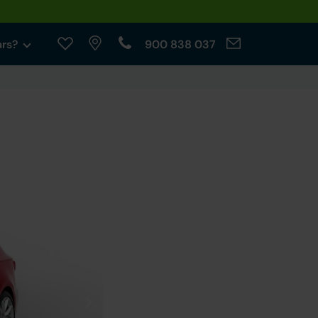
ars?
900 838 037