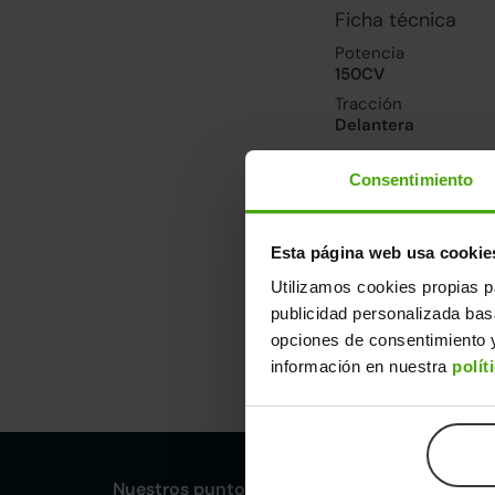
Ficha técnica
Potencia
150CV
Tracción
Delantera
Consentimiento
Prestaciones, co
Velocidad máxima
215km/h
Esta página web usa cookie
Consumo urbano
Utilizamos cookies propias p
6l/100
publicidad personalizada ba
opciones de consentimiento y
Dimensiones y ot
información en nuestra
polít
Largo
An
4,54m
1,
Nuestros puntos de venta Clicars: