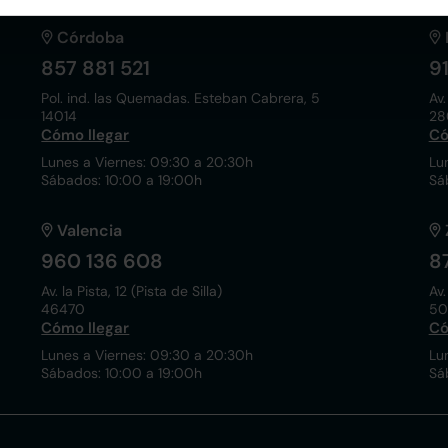
Córdoba
857 881 521
9
Pol. ind. las Quemadas. Esteban Cabrera, 5
Av.
14014
28
Cómo llegar
Có
Lunes a Viernes: 09:30 a 20:30h
Lu
Sábados: 10:00 a 19:00h
Sá
Valencia
960 136 608
8
Av. la Pista, 12 (Pista de Silla)
Av.
46470
50
Cómo llegar
Có
Lunes a Viernes: 09:30 a 20:30h
Lu
Sábados: 10:00 a 19:00h
Sá