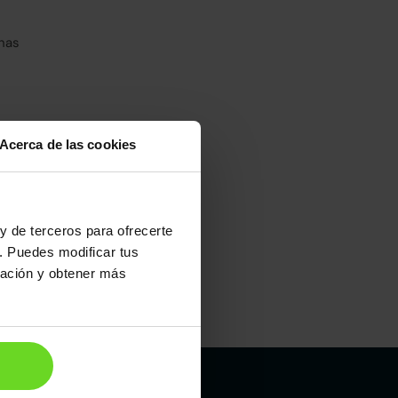
has
Acerca de las cookies
umo mixto
100
y de terceros para ofrecerte
. Puedes modificar tus
ración y obtener más
Maletero
587l