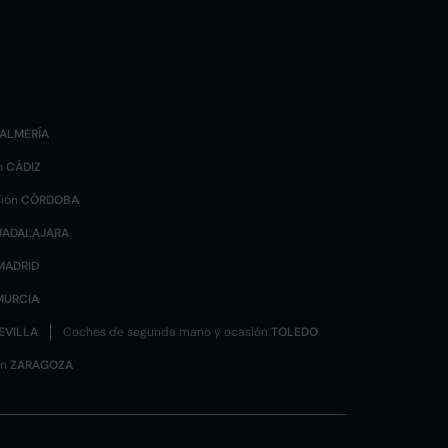
ALMERÍA
n
CÁDIZ
sión
CÓRDOBA
UADALAJARA
MADRID
MURCIA
EVILLA
Coches de segunda mano y ocasión
TOLEDO
ón
ZARAGOZA