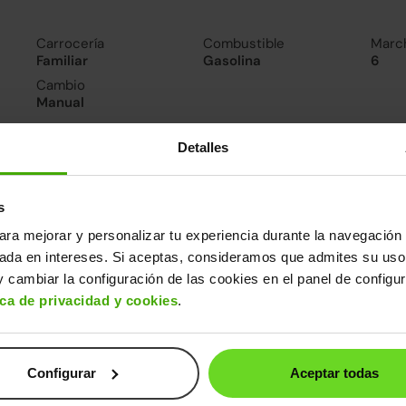
Carrocería
Combustible
Marc
Familiar
Gasolina
6
Cambio
Manual
Detalles
nsumo y emisiones
De 0 a 100 km/h
Emisiones
Cons
8.1segundos
114CO
4.9l/
s
2
Consumo carretera
ara mejorar y personalizar tu experiencia durante la navegación 
4.4l/100
sada en intereses. Si aceptas, consideramos que admites su uso
 cambiar la configuración de las cookies en el panel de configu
ros datos
ica de privacidad y cookies
.
cho
Alto
Peso
Depósito
82m
1,45m
1.277kg
50l
Configurar
Aceptar todas