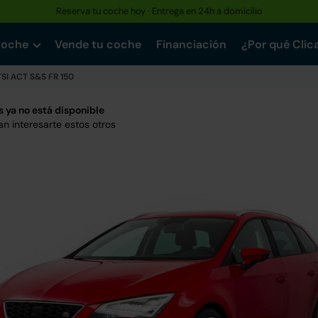
Reserva tu coche hoy · Entrega en 24h a domicilio
coche
Vende tu coche
Financiación
¿Por qué Clic
 TSI ACT S&S FR 150
 ya no está disponible
n interesarte estos otros