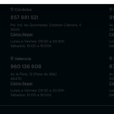
Córdoba
857 881 521
9
Pol. ind. las Quemadas. Esteban Cabrera, 5
Av.
14014
28
Cómo llegar
Có
Lunes a Viernes: 09:30 a 20:30h
Lu
Sábados: 10:00 a 19:00h
Sá
Valencia
960 136 608
8
Av. la Pista, 12 (Pista de Silla)
Av.
46470
50
Cómo llegar
Có
Lunes a Viernes: 09:30 a 20:30h
Lu
Sábados: 10:00 a 19:00h
Sá