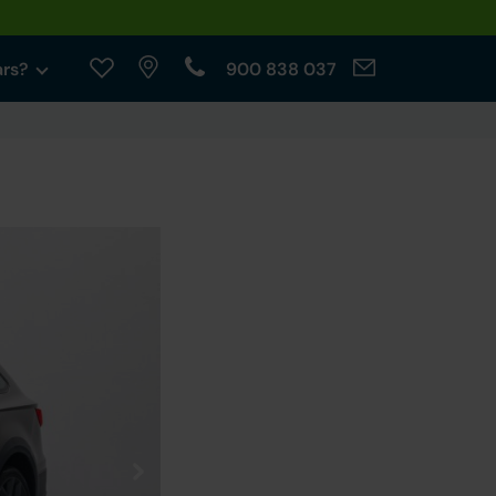
ars?
900 838 037