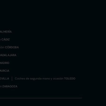
ALMERÍA
n
CÁDIZ
sión
CÓRDOBA
UADALAJARA
MADRID
MURCIA
EVILLA
Coches de segunda mano y ocasión
TOLEDO
ón
ZARAGOZA