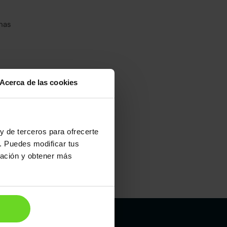
has
Acerca de las cookies
umo mixto
100
y de terceros para ofrecerte
. Puedes modificar tus
ración y obtener más
Maletero
587l