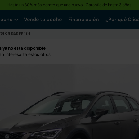
Hasta un 30% más barato que uno nuevo · Garantía de hasta 3 años
coche
Vende tu coche
Financiación
¿Por qué Clic
TDI CR S&S FR 184
 ya no está disponible
n interesarte estos otros