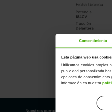
Ficha técnica
Potencia
184CV
Tracción
Delantera
Consentimiento
Prestaciones, co
Velocidad máxima
228km/h
Esta página web usa cookie
Consumo urbano
Utilizamos cookies propias p
5.4l/100
publicidad personalizada ba
opciones de consentimiento y
Dimensiones y ot
información en nuestra
polít
Largo
An
4,55m
1,
Nuestros puntos de venta Clicars: