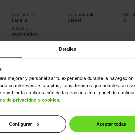
Carrocería
Combustible
Marc
Familiar
Diésel
6
Cambio
Automático
Detalles
nsumo y emisiones
De 0 a 100 km/h
Emisiones
Cons
7.8segundos
121CO
4.6l/
s
2
Consumo carretera
ara mejorar y personalizar tu experiencia durante la navegación 
4.2l/100
sada en intereses. Si aceptas, consideramos que admites su uso
 cambiar la configuración de las cookies en el panel de configu
ros datos
ica de privacidad y cookies
.
cho
Alto
Peso
Depósito
82m
1,45m
1.415kg
50l
Configurar
Aceptar todas