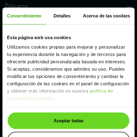
Alicante
Consentimiento
Detalles
Acerca de las cookies
Córdoba
Esta página web usa cookies
Madrid
Utilizamos cookies propias para mejorar y personalizar
tu experiencia durante la navegación y de terceros para
Málaga
ofrecerte publicidad personalizada basada en intereses.
Si aceptas, consideramos que admites su uso. Puedes
modificar tus opciones de consentimiento y cambiar la
Valencia
configuración de las cookies en el panel de configuración
y obtener más información en nuestra
política de
privacidad y cookies
.
Zaragoza
Ver SEAT Tarraco de segunda mano y ocasión
Aceptar todas
SEAT Tarraco de segunda mano y ocasión