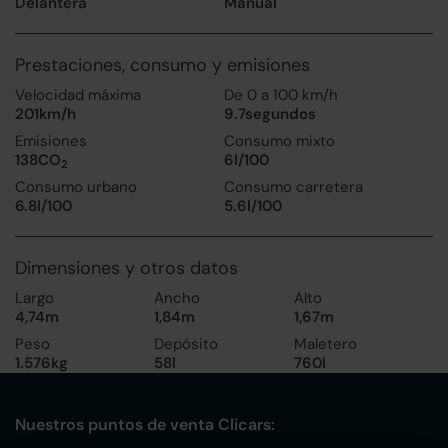
Delantera
Manual
Prestaciones, consumo y emisiones
Velocidad máxima
De 0 a 100 km/h
201km/h
9.7segundos
Emisiones
Consumo mixto
138CO
6l/100
2
Consumo urbano
Consumo carretera
6.8l/100
5.6l/100
Dimensiones y otros datos
Largo
Ancho
Alto
4,74m
1,84m
1,67m
Peso
Depósito
Maletero
1.576kg
58l
760l
Nuestros puntos de venta Clicars: