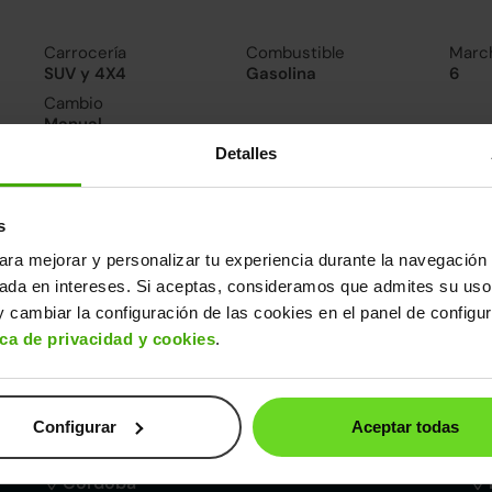
Carrocería
Combustible
Marc
SUV y 4X4
Gasolina
6
Cambio
Manual
Detalles
nsumo y emisiones
De 0 a 100 km/h
s
10.6segundos
ara mejorar y personalizar tu experiencia durante la navegación 
sada en intereses. Si aceptas, consideramos que admites su uso
ros datos
 cambiar la configuración de las cookies en el panel de configu
ica de privacidad y cookies
.
cho
Alto
Peso
Depósito
84m
1,54m
1.265kg
50l
Configurar
Aceptar todas
Córdoba