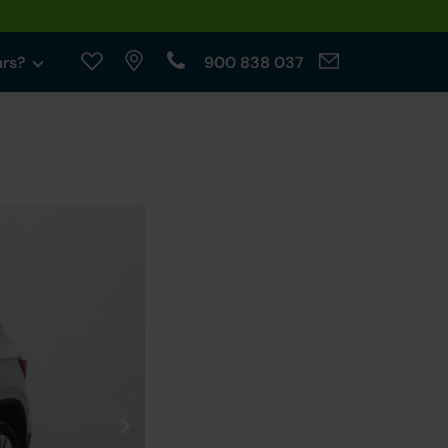
ars?
900 838 037