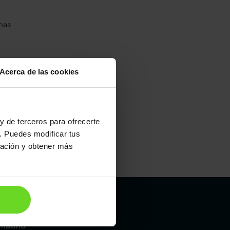
has
Acerca de las cookies
y de terceros para ofrecerte
. Puedes modificar tus
ración y obtener más
Maletero
521l
Madrid