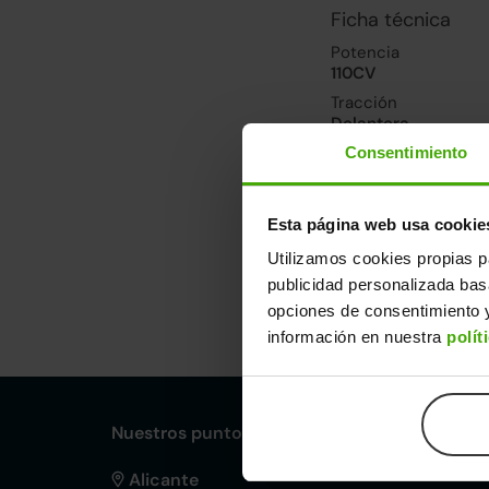
Ficha técnica
Potencia
110CV
Tracción
Delantera
Consentimiento
Prestaciones, co
Velocidad máxima
Esta página web usa cookie
187km/h
Utilizamos cookies propias p
publicidad personalizada ba
Dimensiones y ot
opciones de consentimiento y
información en nuestra
polít
Largo
An
4,39m
1,
Nuestros puntos de venta Clicars:
Alicante