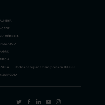
ALMERÍA
n
CÁDIZ
sión
CÓRDOBA
UADALAJARA
MADRID
MURCIA
EVILLA
Coches de segunda mano y ocasión
TOLEDO
ón
ZARAGOZA