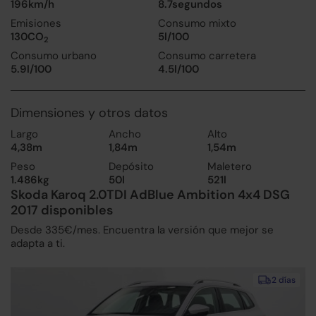
196km/h
8.7segundos
Emisiones
Consumo mixto
130CO
5l/100
2
Consumo urbano
Consumo carretera
5.9l/100
4.5l/100
Dimensiones y otros datos
Largo
Ancho
Alto
4,38m
1,84m
1,54m
Peso
Depósito
Maletero
1.486kg
50l
521l
Skoda Karoq 2.0TDI AdBlue Ambition 4x4 DSG
2017 disponibles
Desde 335€/mes. Encuentra la versión que mejor se
adapta a ti.
2 días