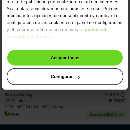
ofrecerte publicidad personalizada basada en intereses.
Skoda Karoq
25.990€
2.0TDI Adblue Ambition
21.190€
Si aceptas, consideramos que admites su uso. Puedes
2023 | 32.717km | 115CV | Manual
modificar tus opciones de consentimiento y cambiar la
Diésel
Desde
325€
/mes
configuración de las cookies en el panel de configuración
y obtener más información en nuestra
política de
privacidad y cookies
.
Reservado
2 días
Aceptar todas
Configurar
Skoda Karoq
16.990€
1.6TDI Like
13.790€
2018 | 147.024km | 115CV | Manual
Diésel
Desde
233€
/mes