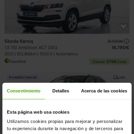
Skoda Karoq
21.990€
1.5 TSI Ambition ACT DSG
16.790€
2021 | 102.166km | 150CV | Automático
Gasolina
Desde
275€
/mes
4 ruedas nuevas
24h
Consentimiento
Detalles
Acerca de las cookies
Esta página web usa cookies
Utilizamos cookies propias para mejorar y personalizar
tu experiencia durante la navegación y de terceros para