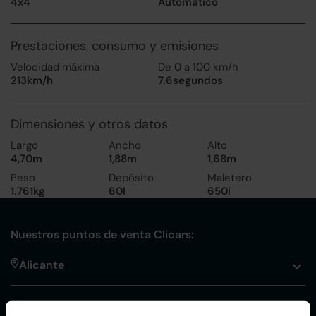
4x4
Automático
Prestaciones, consumo y emisiones
Velocidad máxima
De 0 a 100 km/h
213km/h
7.6segundos
Dimensiones y otros datos
Largo
Ancho
Alto
4,70m
1,88m
1,68m
Peso
Depósito
Maletero
1.761kg
60l
650l
Nuestros puntos de venta Clicars:
Alicante
Córdoba