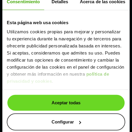
Consentimiento
Detalles
Acerca de las cookies
Madrid
Esta página web usa cookies
Utilizamos cookies propias para mejorar y personalizar
Málaga
tu experiencia durante la navegación y de terceros para
ofrecerte publicidad personalizada basada en intereses.
Valencia
Si aceptas, consideramos que admites su uso. Puedes
modificar tus opciones de consentimiento y cambiar la
configuración de las cookies en el panel de configuración
Zaragoza
y obtener más información en nuestra
política de
privacidad y cookies
.
Ver Skoda Kodiaq de segunda mano y ocasión
Skoda Kodiaq de segunda mano y ocasión
Aceptar todas
Coches de
segunda mano y ocasión por
localización
Configurar
Coches de segunda mano y ocasión
ALBACETE