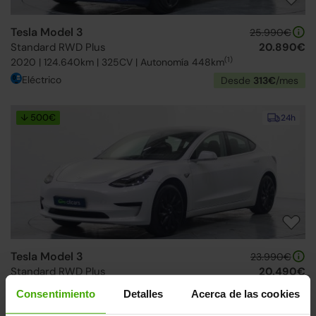
Tesla Model 3
25.990€
Standard RWD Plus
20.890€
(1)
2020 | 124.640km | 325CV | Autonomía 448km
Eléctrico
Desde
313€
/mes
↓ 500€
24h
Tesla Model 3
23.990€
Standard RWD Plus
20.490€
(1)
2020 | 126.532km | 325CV | Autonomía 448km
Consentimiento
Detalles
Acerca de las cookies
Eléctrico
Desde
329€
/mes