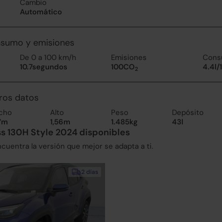
Cambio
Automático
nsumo y emisiones
De 0 a 100 km/h
Emisiones
Cons
10.7segundos
100CO
4.4l/
2
ros datos
cho
Alto
Peso
Depósito
77m
1,56m
1.485kg
43l
ss 130H Style 2024 disponibles
uentra la versión que mejor se adapta a ti.
2 días