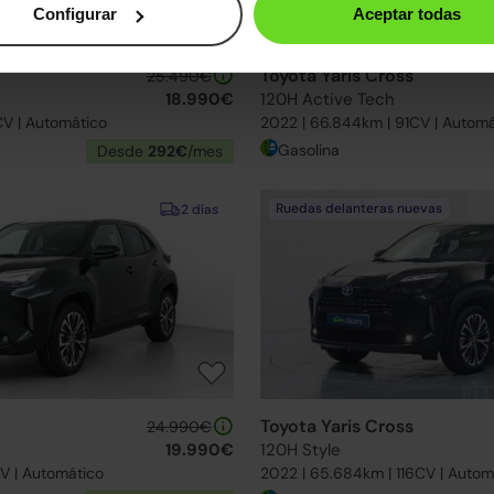
Configurar
Aceptar todas
Toyota Yaris Cross
25.490€
18.990€
120H Active Tech
CV | Automático
2022 | 66.844km | 91CV | Automá
Gasolina
Desde
292€
/mes
Ruedas delanteras nuevas
2 días
Toyota Yaris Cross
24.990€
19.990€
120H Style
CV | Automático
2022 | 65.684km | 116CV | Autom