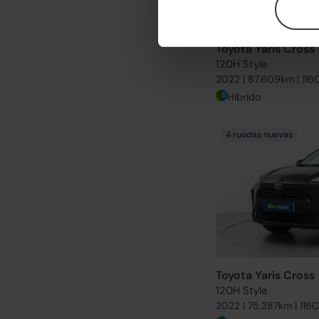
Toyota Yaris Cross
120H Style
2022 | 87.609km | 116
Híbrido
4 ruedas nuevas
Toyota Yaris Cross
120H Style
2022 | 75.287km | 116