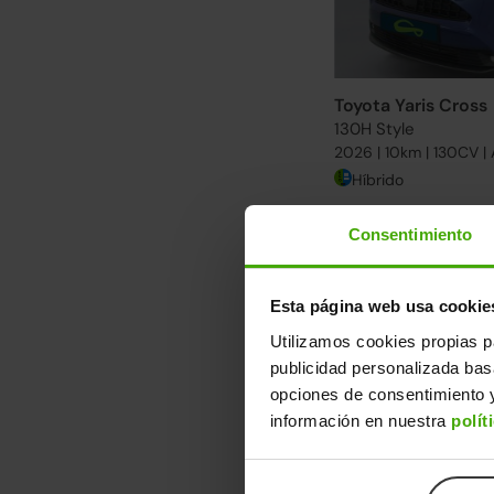
Toyota Yaris Cross
130H Style
2026 | 10km | 130CV |
Híbrido
Descubre otra se
Consentimiento
Desde 292€/mes. Enc
Ver más Toyota Yaris
Esta página web usa cookie
Utilizamos cookies propias p
↓ 600€
publicidad personalizada ba
opciones de consentimiento y
información en nuestra
polít