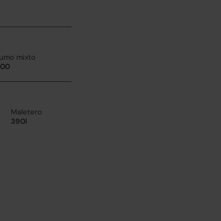
umo mixto
100
Maletero
390l