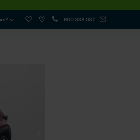
ars?
900 838 037