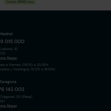
Desde
317€
/mes
Madrid
19 015 000
 Laboral, 10
021
mo llegar
nes a Viernes: 09:00 a 20:30h
bados y Domingos: 10:00 a 19:00h
Zaragoza
76 142 002
 Diagonal, 20 (Plaza)
197
mo llegar