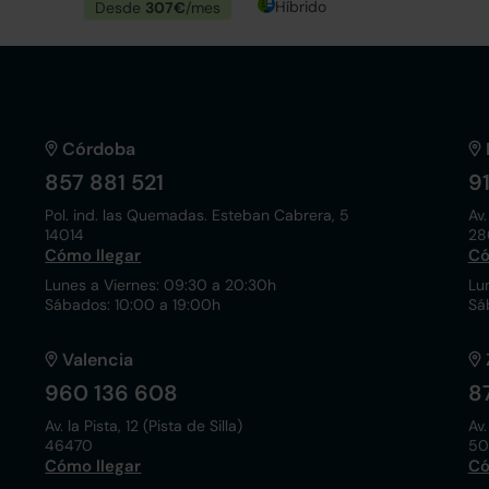
Híbrido
Desde
307€
/mes
Córdoba
857 881 521
9
Pol. ind. las Quemadas. Esteban Cabrera, 5
Av.
14014
28
Cómo llegar
Có
Lunes a Viernes: 09:30 a 20:30h
Lu
Sábados: 10:00 a 19:00h
Sá
Valencia
960 136 608
8
Av. la Pista, 12 (Pista de Silla)
Av.
46470
50
Cómo llegar
Có