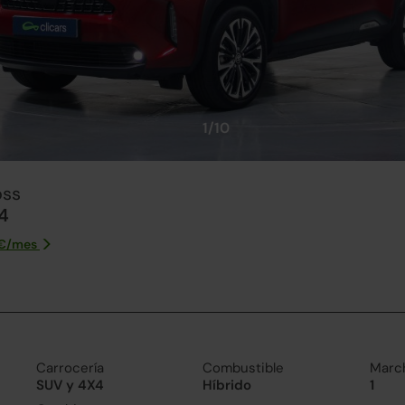
1/10
oss
4
€/
mes
Carrocería
Combustible
Marc
SUV y 4X4
Híbrido
1