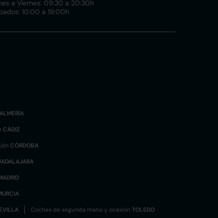
nes a Viernes: 09:30 a 20:30h
bados: 10:00 a 19:00h
ALMERÍA
n
CÁDIZ
sión
CÓRDOBA
UADALAJARA
MADRID
MURCIA
EVILLA
Coches de segunda mano y ocasión
TOLEDO