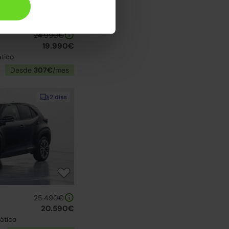
24.990€
19.990€
tico
Desde
307€
/mes
2 días
25.490€
20.590€
ático