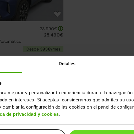
28.990€
25.490€
 Automático
Desde
393€
/mes
lección de Toyota Yaris Cross
Detalles
uentra el modelo que mejor se adapta a ti.
 Cross
s
ara mejorar y personalizar tu experiencia durante la navegación 
↓ 200€
2 días
sada en intereses. Si aceptas, consideramos que admites su uso
 cambiar la configuración de las cookies en el panel de configu
ica de privacidad y cookies
.