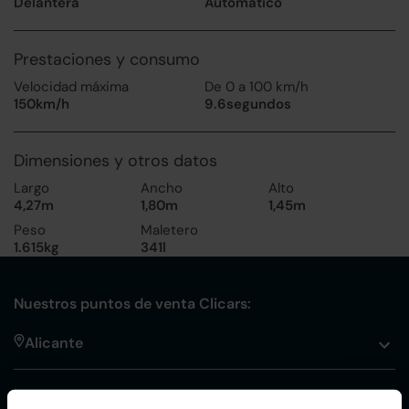
Delantera
Automático
Prestaciones y consumo
Velocidad máxima
De 0 a 100 km/h
150km/h
9.6segundos
Dimensiones y otros datos
Largo
Ancho
Alto
4,27m
1,80m
1,45m
Peso
Maletero
1.615kg
341l
Nuestros puntos de venta Clicars:
Alicante
Córdoba