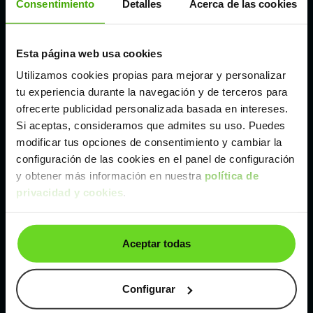
Consentimiento
Detalles
Acerca de las cookies
Madrid
Esta página web usa cookies
Utilizamos cookies propias para mejorar y personalizar
Málaga
tu experiencia durante la navegación y de terceros para
ofrecerte publicidad personalizada basada en intereses.
Valencia
Si aceptas, consideramos que admites su uso. Puedes
modificar tus opciones de consentimiento y cambiar la
configuración de las cookies en el panel de configuración
Zaragoza
y obtener más información en nuestra
política de
privacidad y cookies
.
Ver Volkswagen Golf de segunda mano y ocasión
Volkswagen Golf de segunda mano y ocasión
Aceptar todas
Coches de
segunda mano y ocasión por
localización
Configurar
Coches de segunda mano y ocasión
ALBACETE