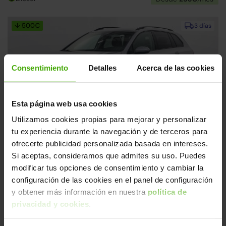
↓ 500€
3 días
Consentimiento
Detalles
Acerca de las cookies
Esta página web usa cookies
Utilizamos cookies propias para mejorar y personalizar
Volkswagen Golf
20.990€
tu experiencia durante la navegación y de terceros para
Variant 2.0TDI Life
16.790€
ofrecerte publicidad personalizada basada en intereses.
2022 | 75.686km | 115CV | Manual
Si aceptas, consideramos que admites su uso. Puedes
Diésel
Desde
260€
/mes
modificar tus opciones de consentimiento y cambiar la
configuración de las cookies en el panel de configuración
↓ 500€
3 días
y obtener más información en nuestra
política de
privacidad y cookies
.