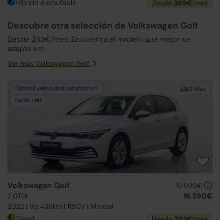
Híbrido enchufable
Desde
369€
/mes
Descubre otra selección de Volkswagen Golf
Desde 253€/mes. Encuentra el modelo que mejor se
adapta a ti.
Ver más Volkswagen Golf
Control velocidad adaptativa
3 días
Faros Led
Volkswagen Golf
19.990€
2.0TDI
16.390€
2022 | 99.438km | 115CV | Manual
Diésel
Desde
253€
/mes