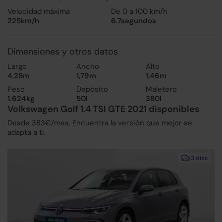
Velocidad máxima
De 0 a 100 km/h
225km/h
6.7segundos
Dimensiones y otros datos
Largo
Ancho
Alto
4,28m
1,79m
1,46m
Peso
Depósito
Maletero
1.624kg
50l
380l
Volkswagen Golf 1.4 TSI GTE 2021 disponibles
Desde 383€/mes. Encuentra la versión que mejor se
adapta a ti.
3 días