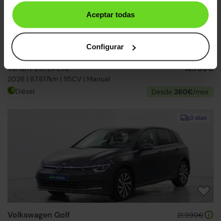
Aceptar todas
Configurar
Volkswagen Golf
20.990€
Variant 2.0TDI Life
16.790€
2026 | 87.617km | 115CV | Manual
Diésel
Desde
260€
/mes
3 días
Volkswagen Golf
21.990€