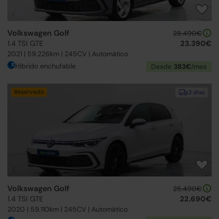
Volkswagen Golf
28.490€
1.4 TSI GTE
23.390€
2021 | 59.226km | 245CV | Automático
Híbrido enchufable
Desde
383€
/mes
Reservado
3 días
Volkswagen Golf
25.490€
1.4 TSI GTE
22.690€
2020 | 59.110km | 245CV | Automático