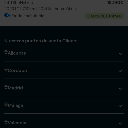
1.4 TSI eHybrid
18.190€
2023 | 112.720km | 204CV | Automático
Híbrido enchufable
Desde
280€
/mes
Nuestros puntos de venta Clicars:
Alicante
Córdoba
Madrid
Málaga
Valencia