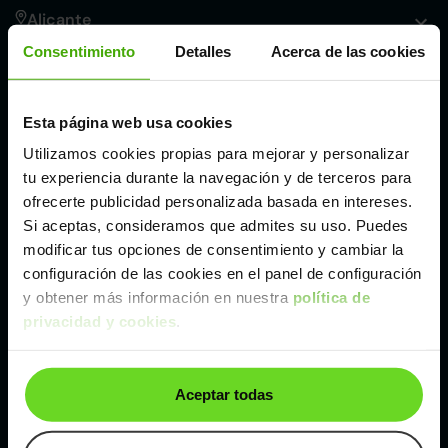
Alicante
Consentimiento
Detalles
Acerca de las cookies
Córdoba
Esta página web usa cookies
Madrid
Utilizamos cookies propias para mejorar y personalizar
tu experiencia durante la navegación y de terceros para
Málaga
ofrecerte publicidad personalizada basada en intereses.
Si aceptas, consideramos que admites su uso. Puedes
modificar tus opciones de consentimiento y cambiar la
Valencia
configuración de las cookies en el panel de configuración
y obtener más información en nuestra
política de
privacidad y cookies
.
Zaragoza
Ver Volkswagen Golf de segunda mano y ocasión
Aceptar todas
Volkswagen Golf de segunda mano y ocasión