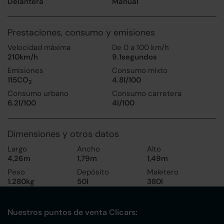
Delantera
Manual
Prestaciones, consumo y emisiones
Velocidad máxima
De 0 a 100 km/h
210km/h
9.1segundos
Emisiones
Consumo mixto
115CO
4.8l/100
2
Consumo urbano
Consumo carretera
6.2l/100
4l/100
Dimensiones y otros datos
Largo
Ancho
Alto
4,26m
1,79m
1,49m
Peso
Depósito
Maletero
1.280kg
50l
380l
Nuestros puntos de venta Clicars: