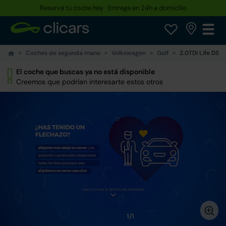
Reserva tu coche hoy · Entrega en 24h a domicilio
Coches de segunda mano
Volkswagen
Golf
2.0TDI Life DSG
El coche que buscas ya no está disponible
Creemos que podrían interesarte estos otros
1/1