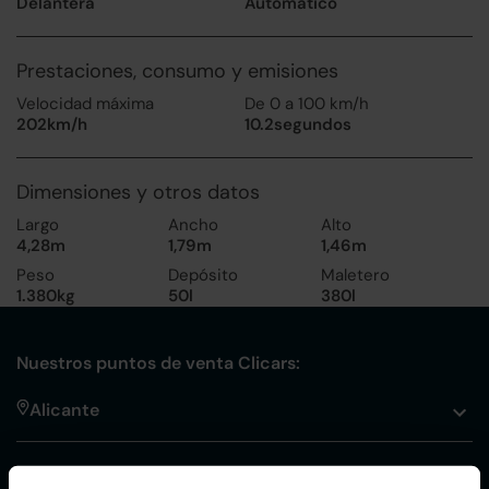
Delantera
Automático
Prestaciones, consumo y emisiones
Velocidad máxima
De 0 a 100 km/h
202km/h
10.2segundos
Dimensiones y otros datos
Largo
Ancho
Alto
4,28m
1,79m
1,46m
Peso
Depósito
Maletero
1.380kg
50l
380l
Nuestros puntos de venta Clicars:
Alicante
Córdoba