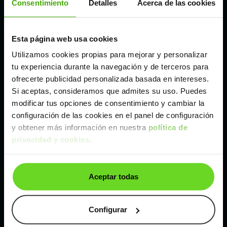
Consentimiento
Detalles
Acerca de las cookies
Madrid
Esta página web usa cookies
Utilizamos cookies propias para mejorar y personalizar
Málaga
tu experiencia durante la navegación y de terceros para
ofrecerte publicidad personalizada basada en intereses.
Valencia
Si aceptas, consideramos que admites su uso. Puedes
modificar tus opciones de consentimiento y cambiar la
configuración de las cookies en el panel de configuración
Zaragoza
y obtener más información en nuestra
política de
privacidad y cookies
.
Ver Volkswagen Golf de segunda mano y ocasión
Volkswagen Golf de segunda mano y ocasión
Aceptar todas
Coches de
segunda mano y ocasión por
localización
Configurar
Coches de segunda mano y ocasión
ALBACETE