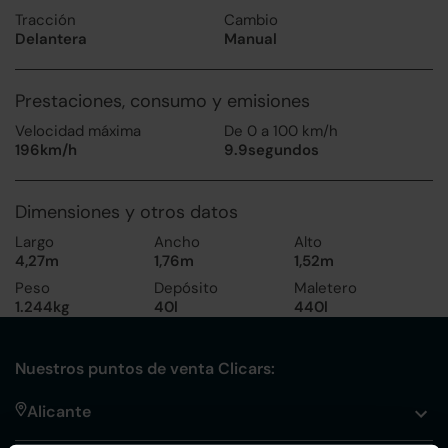
Tracción
Cambio
Delantera
Manual
Prestaciones, consumo y emisiones
Velocidad máxima
De 0 a 100 km/h
196km/h
9.9segundos
Dimensiones y otros datos
Largo
Ancho
Alto
4,27m
1,76m
1,52m
Peso
Depósito
Maletero
1.244kg
40l
440l
Nuestros puntos de venta Clicars:
Alicante