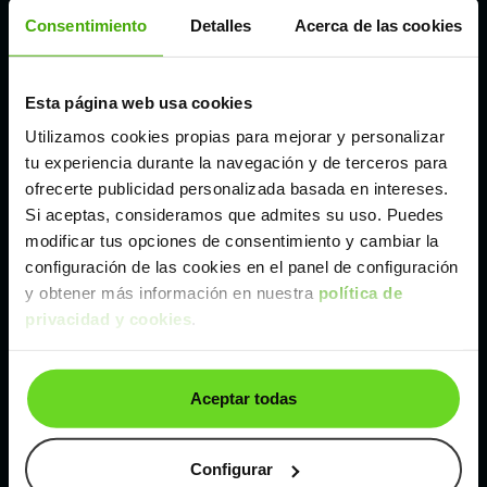
Córdoba
Consentimiento
Detalles
Acerca de las cookies
Madrid
Esta página web usa cookies
Utilizamos cookies propias para mejorar y personalizar
Málaga
tu experiencia durante la navegación y de terceros para
ofrecerte publicidad personalizada basada en intereses.
Si aceptas, consideramos que admites su uso. Puedes
Valencia
modificar tus opciones de consentimiento y cambiar la
configuración de las cookies en el panel de configuración
Zaragoza
y obtener más información en nuestra
política de
privacidad y cookies
.
Ver Volkswagen Taigo de segunda mano y ocasión
Aceptar todas
Volkswagen Taigo de segunda mano y ocasión
Coches de
segunda mano y ocasión por
Configurar