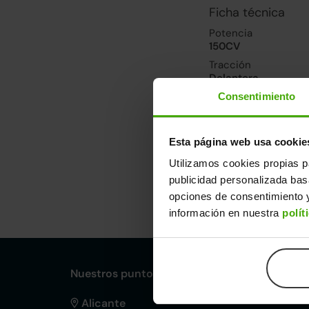
Ficha técnica
Potencia
150CV
Tracción
Delantera
Consentimiento
Prestaciones, co
Velocidad máxima
Esta página web usa cookie
207km/h
Utilizamos cookies propias p
publicidad personalizada ba
Dimensiones y ot
opciones de consentimiento y
información en nuestra
polít
Largo
An
4,54m
1,
Nuestros puntos de venta Clicars:
Alicante