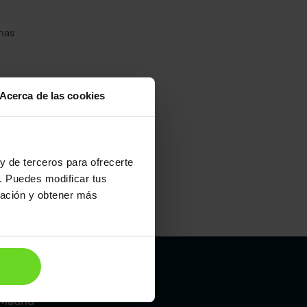
has
Acerca de las cookies
y de terceros para ofrecerte
. Puedes modificar tus
ración y obtener más
Maletero
652l
Madrid