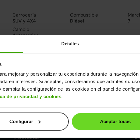
Carrocería
Combustible
Marc
SUV y 4X4
Diésel
7
Cambio
Automático
Detalles
nsumo y emisiones
De 0 a 100 km/h
s
9.4segundos
ara mejorar y personalizar tu experiencia durante la navegación 
sada en intereses. Si aceptas, consideramos que admites su uso
ros datos
 cambiar la configuración de las cookies en el panel de configu
ica de privacidad y cookies
.
cho
Alto
Peso
Depósito
84m
1,66m
1.640kg
55l
Configurar
Aceptar todas
Córdoba