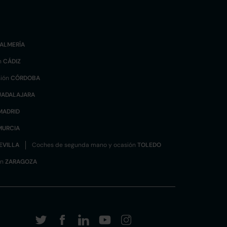
ALMERÍA
n
CÁDIZ
sión
CÓRDOBA
UADALAJARA
MADRID
MURCIA
EVILLA
Coches de segunda mano y ocasión
TOLEDO
ón
ZARAGOZA