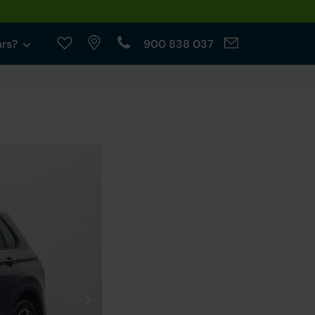
ars?
900 838 037