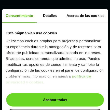
Córdoba
Consentimiento
Detalles
Acerca de las cookies
Madrid
Esta página web usa cookies
Utilizamos cookies propias para mejorar y personalizar
Málaga
tu experiencia durante la navegación y de terceros para
ofrecerte publicidad personalizada basada en intereses.
Valencia
Si aceptas, consideramos que admites su uso. Puedes
modificar tus opciones de consentimiento y cambiar la
configuración de las cookies en el panel de configuración
Zaragoza
y obtener más información en nuestra
política de
privacidad y cookies
.
Otros coches SUV y 4X4 de Volvo de segunda
mano y ocasión
Aceptar todas
Volvo V90 Cross Country
Volvo XC60
Volvo XC90