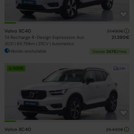
Volvo XC40
27.490€
T4 Recharge R-Design Expression Aut.
21.390€
2021 | 89.791km | 211CV | Automático
Híbrido enchufable
Desde
347€
/mes
↓ 500€
24h
Volvo XC40
25.490€